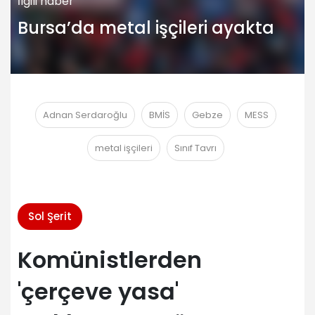
İlgili haber
Bursa’da metal işçileri ayakta
Adnan Serdaroğlu
BMİS
Gebze
MESS
metal işçileri
Sınıf Tavrı
Sol Şerit
Komünistlerden
'çerçeve yasa'