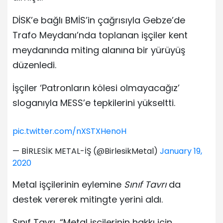
DİSK’e bağlı BMİS’in çağrısıyla Gebze’de
Trafo Meydanı’nda toplanan işçiler kent
meydanında miting alanına bir yürüyüş
düzenledi.
İşçiler ‘Patronların kölesi olmayacağız’
sloganıyla MESS’e tepkilerini yükseltti.
pic.twitter.com/nXSTXHenoH
— BİRLESİK METAL-İŞ (@BirlesikMetal)
January 19,
2020
Metal işçilerinin eylemine
Sınıf Tavrı
da
destek vererek mitingte yerini aldı.
Sınıf Tavrı, “Metal işçilerinin hakkı için