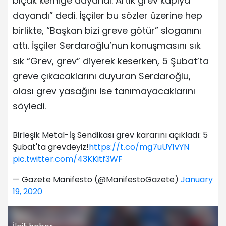
bıçak kemiğe dayandı. Artık grev kapıya
dayandı” dedi. İşçiler bu sözler üzerine hep
birlikte, “Başkan bizi greve götür” sloganını
attı. İşçiler Serdaroğlu’nun konuşmasını sık
sık “Grev, grev” diyerek keserken, 5 Şubat’ta
greve çıkacaklarını duyuran Serdaroğlu,
olası grev yasağını ise tanımayacaklarını
söyledi.
Birleşik Metal-İş Sendikası grev kararını açıkladı: 5
Şubat'ta grevdeyiz!
https://t.co/mg7uUY1vYN
pic.twitter.com/43KKitf3WF
— Gazete Manifesto (@ManifestoGazete)
January
19, 2020