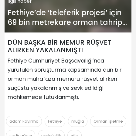
İlgili haber
Fethiye’de ‘teleferik projesi’ için
69 bin metrekare orman tahrip
edilecek
DÜN BAŞKA BİR MEMUR RÜŞVET
ALIRKEN YAKALANMIŞTI
Fethiye Cumhuriyet Başsavcılığı’nca
yürütülen soruşturma kapsamında dün bir
orman muhafaza memuru rüşvet alırken
suçüstü yakalanmış ve sevk edildiği
mahkemede tutuklanmıştı.
adam kayırma
Fethiye
muğla
Orman İşletme
sedir ağacı
usulsüzlük
villa