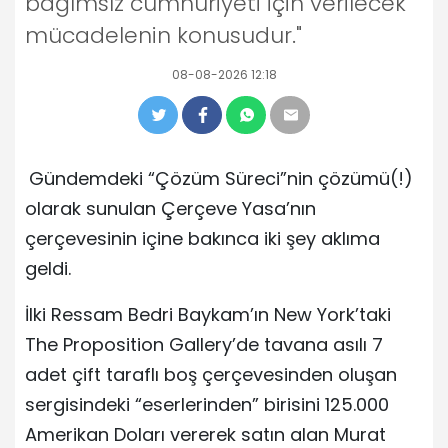
bağımsız cumhuriyeti için verilecek
mücadelenin konusudur."
08-08-2026 12:18
Gündemdeki “Çözüm Süreci”nin çözümü(!)
olarak sunulan Çerçeve Yasa’nın
çerçevesinin içine bakınca iki şey aklıma
geldi.
İlki Ressam Bedri Baykam’ın New York’taki
The Proposition Gallery’de tavana asılı 7
adet çift taraflı boş çerçevesinden oluşan
sergisindeki “eserlerinden” birisini 125.000
Amerikan Doları vererek satın alan Murat