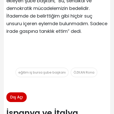
ekleyen şube başkanı, “Bu, sendikal ve
demokratik mücadelemizin bedelidir.
İfademde de belirttiğim gibi hiçbir suç
unsuru içeren eylemde bulunmadım. Sadece
irade gaspına tanıklık ettim” dedi.
eğitim iş bursa şube başkanı
ÖZKAN Rona
Dış Açı
İspanya ve İtalya