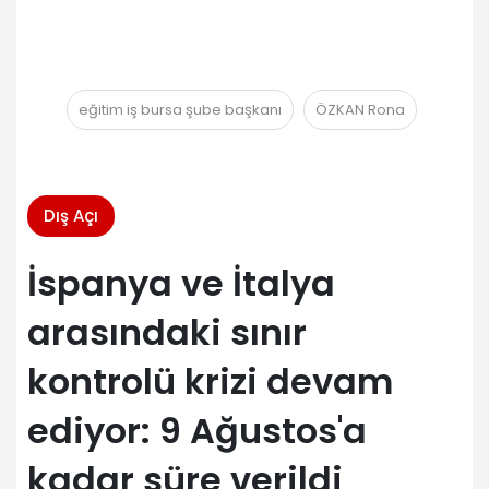
eğitim iş bursa şube başkanı
ÖZKAN Rona
Dış Açı
İspanya ve İtalya
arasındaki sınır
kontrolü krizi devam
ediyor: 9 Ağustos'a
kadar süre verildi