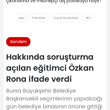
çıkarlarına ve mezhepçi dış politikaya hayır!”
akp
Pakistan
Suudi Arabistan
tkh
Gündem
Hakkında soruşturma
açılan eğitimci Özkan
Rona ifade verdi
Bursa Büyükşehir Belediye
Başkanvekili seçimlerinin yapıalcağı
gün belediye binasının önüne gittiği