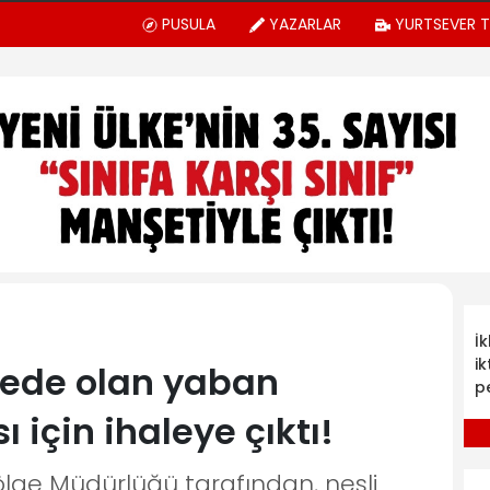
PUSULA
YAZARLAR
YURTSEVER 
İ
ik
ikede olan yaban
p
 için ihaleye çıktı!
lge Müdürlüğü tarafından, nesli