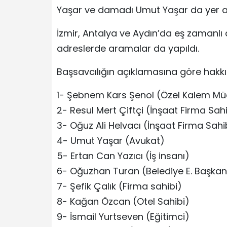
Yaşar ve damadı Umut Yaşar da yer al
İzmir, Antalya ve Aydın’da eş zamanl
adreslerde aramalar da yapıldı.
Başsavcılığın açıklamasına göre hakkınd
1- Şebnem Kars Şenol (Özel Kalem Mü
2- Resul Mert Çiftçi (İnşaat Firma Sah
3- Oğuz Ali Helvacı (İnşaat Firma Sahi
4- Umut Yaşar (Avukat)
5- Ertan Can Yazıcı (İş insanı)
6- Oğuzhan Turan (Belediye E. Başkan
7- Şefik Çalık (Firma sahibi)
8- Kağan Özcan (Otel Sahibi)
9- İsmail Yurtseven (Eğitimci)