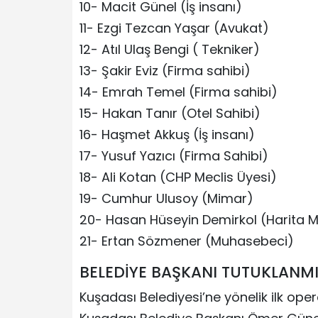
10- Macit Günel (İş insanı)
11- Ezgi Tezcan Yaşar (Avukat)
12- Atıl Ulaş Bengi ( Tekniker)
13- Şakir Eviz (Firma sahibi)
14- Emrah Temel (Firma sahibi)
15- Hakan Tanır (Otel Sahibi)
16- Haşmet Akkuş (İş insanı)
17- Yusuf Yazıcı (Firma Sahibi)
18- Ali Kotan (CHP Meclis Üyesi)
19- Cumhur Ulusoy (Mimar)
20- Hasan Hüseyin Demirkol (Harita M
21- Ertan Sözmener (Muhasebeci)
BELEDİYE BAŞKANI TUTUKLANMI
Kuşadası Belediyesi’ne yönelik ilk ope