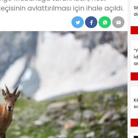
isinin avlattırılması için ihale açıldı.
S
d
“Y
İ
a
K
sı