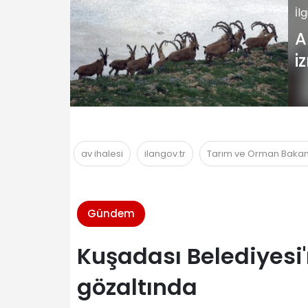
İl
A
i
av ihalesi
ilangov.tr
Tarım ve Orman Bakanl
Gündem
Kuşadası Belediyesi'
gözaltında