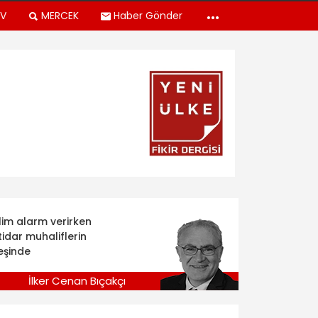
TV
MERCEK
Haber Gönder
klim alarm verirken
tidar muhaliflerin
eşinde
İlker Cenan Bıçakçı