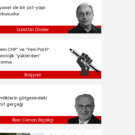
iyaset de bir üst-yapı
okusudur
İzzettin Önder
eni CHP” ve “Yeni Parti”:
deolojik “yüklerden”
rınma
Başyazı
imliklerin gölgesindeki
nıf gerçeği
İlker Cenan Bıçakçı