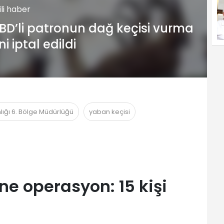
gili haber
BD’li patronun dağ keçisi vurma
zni iptal edildi
ığı 6. Bölge Müdürlüğü
yaban keçisi
ne operasyon: 15 kişi