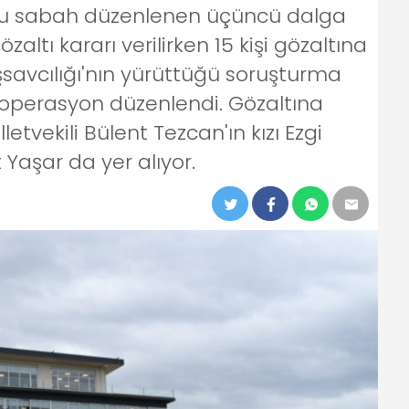
 bu sabah düzenlenen üçüncü dalga
altı kararı verilirken 15 kişi gözaltına
şsavcılığı'nın yürüttüğü soruşturma
operasyon düzenlendi. Gözaltına
letvekili Bülent Tezcan'ın kızı Ezgi
aşar da yer alıyor.