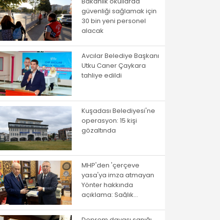
Bakanlık okullarda
güvenliği sağlamak için
30 bin yeni personel
alacak
Avcılar Belediye Başkanı
Utku Caner Çaykara
tahliye edildi
Kuşadası Belediyesi'ne
operasyon: 15 kişi
gözaltında
MHP'den 'çerçeve
yasa'ya imza atmayan
Yönter hakkında
açıklama: Sağlık
sebeplerinden ötürü
katılamadı
Deprem davası sanığı