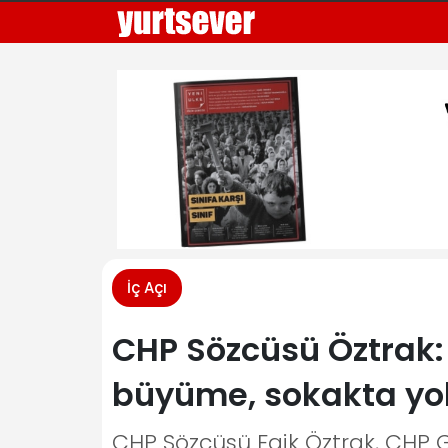
İç Açı
CHP Sözcüsü Öztrak: 
büyüme, sokakta yo
CHP Sözcüsü Faik Öztrak, CHP G