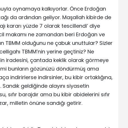
unuyla oynamaya kalkıyorlar. Önce Erdoğan
ortağı da ardından geliyor. Maşallah kibirde de
ı kararı yüzde 7 olarak tescillendi’ diye
escil makamı ne zamandan beri Erdoğan ve
ın TBMM olduğunu ne çabuk unuttular? Sizler
celligahı TBMM’nin yerine geçtiniz? Ne
erin iradesini, çantada keklik olarak görmeye
ejimi bunların gözünüzü döndürmüş ama
ça indirirlerse indirsinler, bu kibir ortaklığına,
 Sandık geldiğinde alayını siyasetin
sıfır barajdır ama bu kibir abidelerini sıfır
r, milletin önüne sandığı getirir.