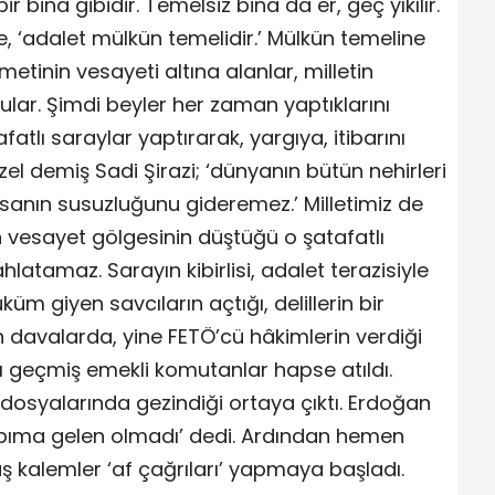
r bina gibidir. Temelsiz bina da er, geç yıkılır.
, ‘adalet mülkün temelidir.’ Mülkün temeline
etinin vesayeti altına alanlar, milletin
ar. Şimdi beyler her zaman yaptıklarını
atlı saraylar yaptırarak, yargıya, itibarını
zel demiş Sadi Şirazi; ‘dünyanın bütün nehirleri
nsanın susuzluğunu gideremez.’ Milletimiz de
vesayet gölgesinin düştüğü o şatafatlı
hlatamaz. Sarayın kibirlisi, adalet terazisiyle
m giyen savcıların açtığı, delillerin bir
 davalarda, yine FETÖ’cü hâkimlerin verdiği
nı geçmiş emekli komutanlar hapse atıldı.
osyalarında gezindiği ortaya çıktı. Erdoğan
kapıma gelen olmadı’ dedi. Ardından hemen
aş kalemler ‘af çağrıları’ yapmaya başladı.