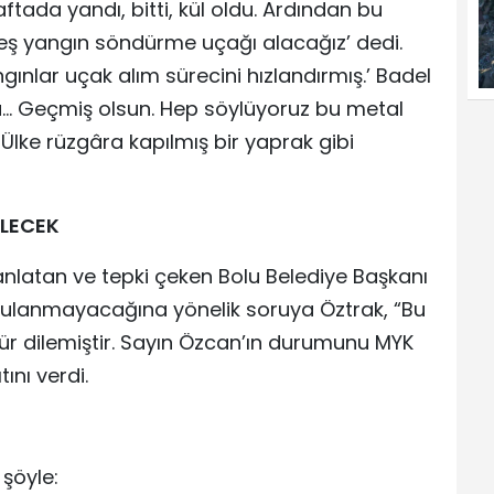
ftada yandı, bitti, kül oldu. Ardından bu
beş yangın söndürme uçağı alacağız’ dedi.
ınlar uçak alım sürecini hızlandırmış.’ Badel
ra… Geçmiş olsun. Hep söylüyoruz bu metal
lke rüzgâra kapılmış bir yaprak gibi
LECEK
anlatan ve tepki çeken Bolu Belediye Başkanı
gulanmayacağına yönelik soruya Öztrak, “Bu
zür dilemiştir. Sayın Özcan’ın durumunu MYK
ını verdi.
şöyle: