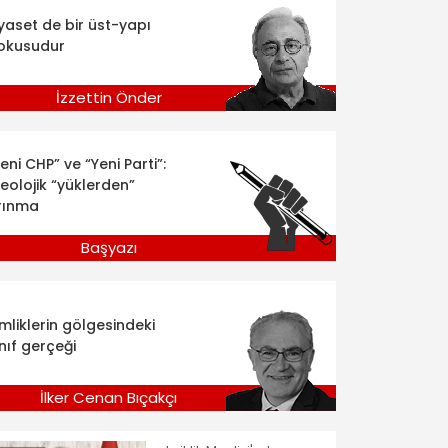
iyaset de bir üst-yapı
okusudur
İzzettin Önder
eni CHP” ve “Yeni Parti”:
deolojik “yüklerden”
rınma
Başyazı
imliklerin gölgesindeki
nıf gerçeği
İlker Cenan Bıçakçı