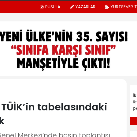
PUSULA
YAZARLAR
YURTSEVER 
İ
ik
TÜİK’in tabelasındaki
p
k
enel Merkezi’nde basın toplantısı