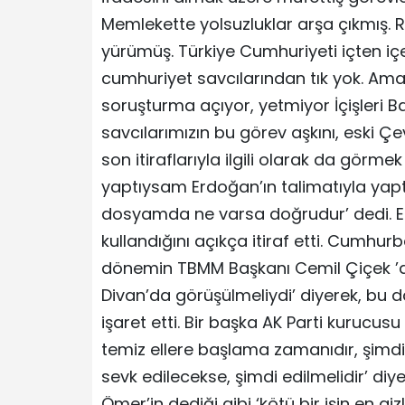
Memlekette yolsuzluklar arşa çıkmış. 
yürümüş. Türkiye Cumhuriyeti içten içe
cumhuriyet savcılarından tık yok. Ama
soruşturma açıyor, yetmiyor İçişleri 
savcılarımızın bu görev aşkını, eski Çe
son itiraflarıyla ilgili olarak da görme
yaptıysam Erdoğan’ın talimatıyla yaptı
dosyamda ne varsa doğrudur’ dedi. Es
kullandığını açıkça itiraf etti. Cumhur
dönemin TBMM Başkanı Cemil Çiçek ’de,
Divan’da görüşülmeliydi’ diyerek, bu
işaret etti. Bir başka AK Parti kurucusu
temiz ellere başlama zamanıdır, şimdi 
sevk edilecekse, şimdi edilmelidir’ diye
Ömer’in dediği gibi ‘kötü bir işin en giz