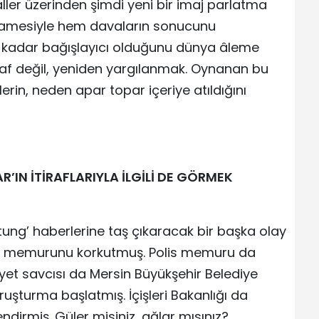
ller üzerinden şimdi yeni bir imaj parlatma
arnamesiyle hem davaların sonucunu
 kadar bağışlayıcı olduğunu dünya âleme
 af değil, yeniden yargılanmak. Oynanan bu
rin, neden apar topar içeriye atıldığını
’IN İTİRAFLARIYLA İLGİLİ DE GÖRMEK
aytung’ haberlerine taş çıkaracak bir başka olay
olis memurunu korkutmuş. Polis memuru da
et savcısı da Mersin Büyükşehir Belediye
şturma başlatmış. İçişleri Bakanlığı da
ndirmiş. Güler misiniz, ağlar mısınız?