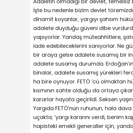
Adaletin olmadığı bir devlet, temelsiz bi
İşte bu nedenle bizim devlet töremizde
dinamit koyanlar, yargıyı şahsım hüküm
adalete duyduğu güveni dibe vurdurdul
yapıyorlar. Yandaş müteahhitlere, şataf
iade edebileceklerini sanıyorlar. Ne gü
bir araya gelse adalete susamış bir i
adalete susamış durumda. Erdoğan’ın 
binalar, adalete susamış yürekleri fera
ha bire oynuyor. FETÖ ’cü olmaktan hükü
kısmının sahte olduğu da ortaya çıkan
kararlar hayata geçirildi. Seksen yaşı
Yargıda FETÖ’nün ruhunun, hala dava d
uçakta; ‘yargı kararını verdi, benim 
hapisteki emekli generaller için, yand