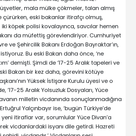
Rüşvetler, mala mülke çökmeler, talan almış
 çürürken, eski bakanlar itirafçı olmuş,
 iki köpek polisi kovalayınca, savcılar hemen
Bakanı da müfettiş görevlendiriyor. Cumhuriyet
vre ve Şehircilik Bakanı Erdoğan Bayraktar’ın,
k istiyoruz. Bu eski Bakan daha önce, ‘ne
m’ demişti. Şimdi de ‘17-25 Aralık tapeleri ve
ki Bakan bir kez daha, görevini kötüye
başkanı’nın Yüksek İstişare Kurulu üyesi ve o
 ‘17-25 Aralık Yolsuzluk Dosyaları, Yüce
 davanın milletin vicdanında sonuçlanmadığına
 Ertuğrul Yalçınbayır ise, ‘bugün Türkiye’de
yeni itiraflar var, sorumlular Yüce Divan’a
rek vicdanlardaki isyanı dile getirdi. Hazreti
li şahidi, vicdandır.’ Vicdanların sesi