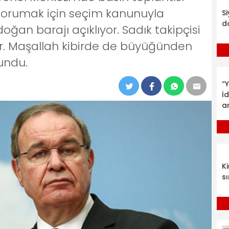
ı korumak için seçim kanunuyla
S
d
ğan barajı açıklıyor. Sadık takipçisi
or. Maşallah kibirde de büyüğünden
lundu.
“Y
İ
a
K
sı