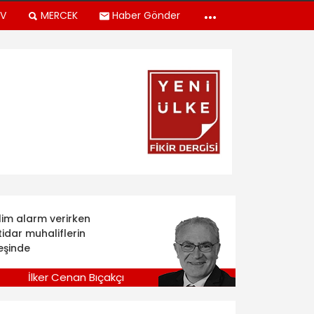
TV
MERCEK
Haber Gönder
klim alarm verirken
tidar muhaliflerin
eşinde
İlker Cenan Bıçakçı