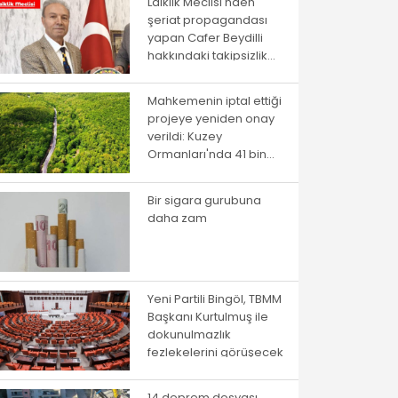
Laiklik Meclisi'nden
şeriat propagandası
yapan Cafer Beydilli
hakkındaki takipsizlik
kararına itiraz
Mahkemenin iptal ettiği
projeye yeniden onay
verildi: Kuzey
Ormanları'nda 41 bin
ağaç kesilecek
Bir sigara gurubuna
daha zam
Yeni Partili Bingöl, TBMM
Başkanı Kurtulmuş ile
dokunulmazlık
fezlekelerini görüşecek
14 deprem dosyası