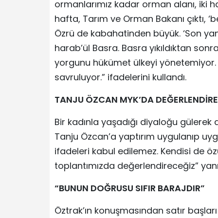
ormanlarımız kadar orman alanı, iki ha
hafta, Tarım ve Orman Bakanı çıktı, ‘
Özrü de kabahatinden büyük. ‘Son yang
harab’ül Basra. Basra yıkıldıktan son
yorgunu hükümet ülkeyi yönetemiyor. Ü
savruluyor.” ifadelerini kullandı.
TANJU ÖZCAN MYK’DA DEĞERLENDİRE
Bir kadınla yaşadığı diyaloğu gülerek 
Tanju Özcan’a yaptırım uygulanıp uy
ifadeleri kabul edilemez. Kendisi de ö
toplantımızda değerlendireceğiz” yanıt
“BUNUN DOĞRUSU SIFIR BARAJDIR”
Öztrak’ın konuşmasından satır başları 