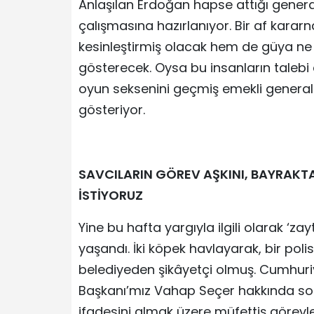
Anlaşılan Erdoğan hapse attığı genera
çalışmasına hazırlanıyor. Bir af kar
kesinleştirmiş olacak hem de güya ne
gösterecek. Oysa bu insanların talebi
oyun seksenini geçmiş emekli generalle
gösteriyor.
SAVCILARIN GÖREV AŞKINI, BAYRAKTAR
İSTİYORUZ
Yine bu hafta yargıyla ilgili olarak ‘z
yaşandı. İki köpek havlayarak, bir p
belediyeden şikâyetçi olmuş. Cumhuriy
Başkanı’mız Vahap Seçer hakkında soru
ifadesini almak üzere müfettiş görevle