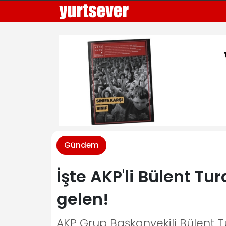
Gündem
İşte AKP'li Bülent Tu
gelen!
AKP Grup Başkanvekili Bülent T