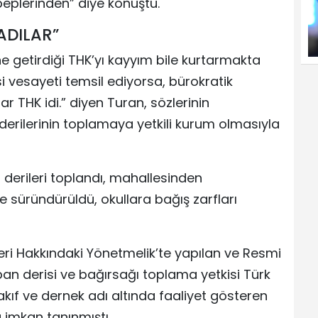
plerinden” diye konuştu.
ADILAR”
e getirdiği THK’yı kayyım bile kurtarmakta
asi vesayeti temsil ediyorsa, bürokratik
r THK idi.” diyen Turan, sözlerinin
erilerinin toplamaya yetkili kurum olmasıyla
n derileri toplandı, mahallesinden
süründürüldü, okullara bağış zarfları
ri Hakkındaki Yönetmelik’te yapılan ve Resmi
ban derisi ve bağırsağı toplama yetkisi Türk
ıf ve dernek adı altında faaliyet gösteren
 imkan tanınmıştı.