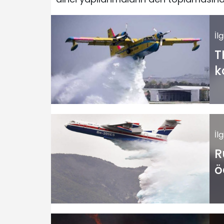
İl
T
k
ç
İl
R
ö