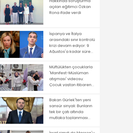
Hakkında soruşturma
açılan eğitimci Özkan
Rona ifade verdi
İspanya ve İtalya
arasındaki sınır kontrolü
krizi devam ediyor: 9
Ağustos'a kadar süre
verildi
Müftülükten çocuklarla
'Manifest-Müslüman
atışması' videosu:
Çocuk yaştan itibaren
ayrıştırma
Bakan Gürlek'ten yeni
sansür sinyali: Bunların
tek bir çatı altında
mutlaka toplanması
gerekiyor
İsrail şimdi de Macron'u