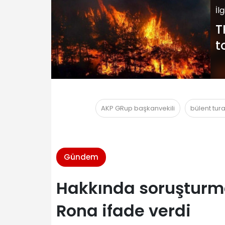
İl
T
t
AKP GRup başkanvekili
bülent tur
Gündem
Hakkında soruşturma
Rona ifade verdi