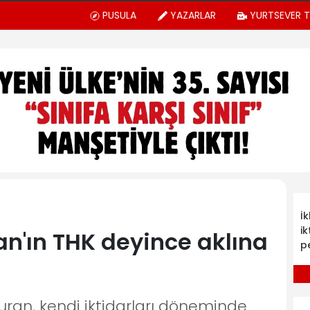
PUSULA
YAZARLAR
YURTSEVER 
İ
ik
ran'ın THK deyince aklına
p
uran, kendi iktidarları döneminde