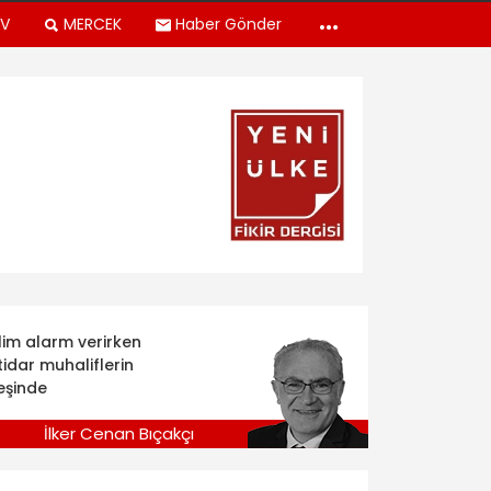
TV
MERCEK
Haber Gönder
klim alarm verirken
tidar muhaliflerin
eşinde
İlker Cenan Bıçakçı