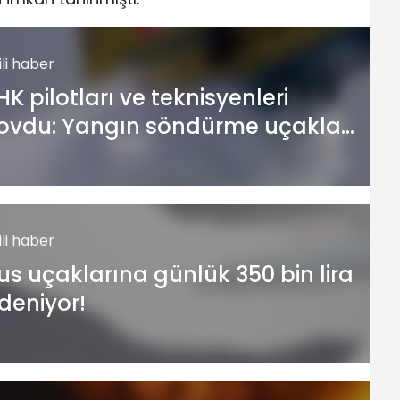
gili haber
HK pilotları ve teknisyenleri
ovdu: Yangın söndürme uçakları
ürümeye terk edildi
gili haber
us uçaklarına günlük 350 bin lira
deniyor!