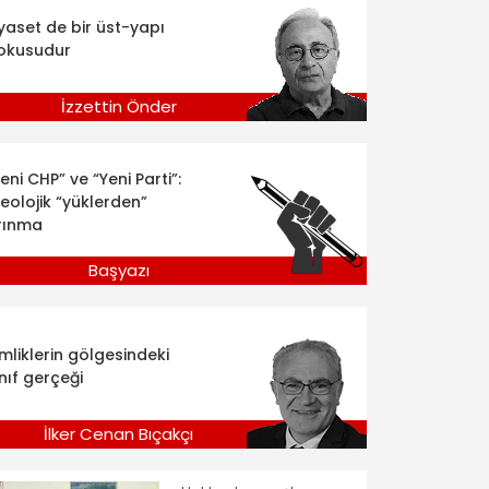
iyaset de bir üst-yapı
okusudur
İzzettin Önder
eni CHP” ve “Yeni Parti”:
deolojik “yüklerden”
rınma
Başyazı
imliklerin gölgesindeki
nıf gerçeği
İlker Cenan Bıçakçı