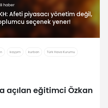
gili haber
KH: Afeti piyasacı yönetim değil,
oplumcu seçenek yener!
an
kayyım
kurban
Türk Hava Kurumu
 açılan eğitimci Özkan