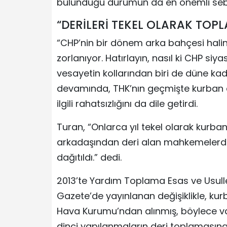
bulunduğu durumun da en önemli sebe
“DERİLERİ TEKEL OLARAK TOPL
“CHP’nin bir dönem arka bahçesi halin
zorlanıyor. Hatırlayın, nasıl ki CHP siy
vesayetin kollarından biri de düne kada
devamında, THK’nın geçmişte kurban d
ilgili rahatsızlığını da dile getirdi.
Turan, “Onlarca yıl tekel olarak kurba
arkadaşından deri alan mahkemelerde 
dağıtıldı.” dedi.
2013’te Yardım Toplama Esas ve Usulle
Gazete’de yayınlanan değişiklikle, kur
Hava Kurumu’ndan alınmış, böylece vak
dinci yapılanmaların deri toplamasına