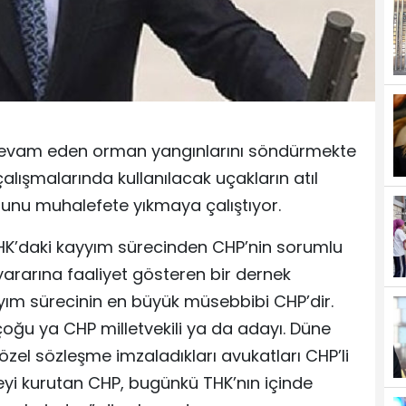
r devam eden orman yangınlarını söndürmekte
alışmalarında kullanılacak uçakların atıl
unu muhalefete yıkmaya çalıştıyor.
THK’daki kayyım sürecinden CHP’nin sorumlu
yararına faaliyet gösteren bir dernek
yyım sürecinin en büyük müsebbibi CHP’dir.
 çoğu ya CHP milletvekili ya da adayı. Düne
zel sözleşme imzaladıkları avukatları CHP’li
r şeyi kurutan CHP, bugünkü THK’nın içinde