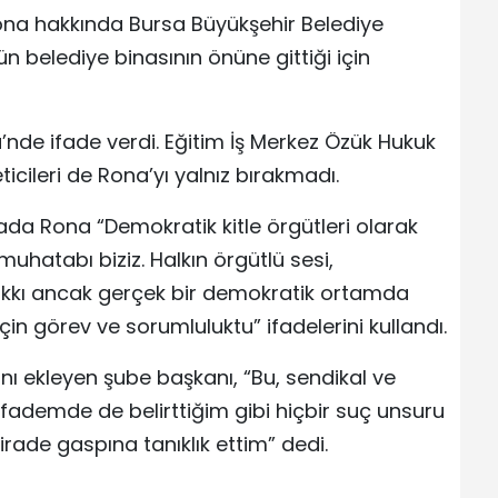
ona hakkında Bursa Büyükşehir Belediye
n belediye binasının önüne gittiği için
de ifade verdi. Eğitim İş Merkez Özük Hukuk
ticileri de Rona’yı yalnız bırakmadı.
ada Rona “Demokratik kitle örgütleri olarak
uhatabı biziz. Halkın örgütlü sesi,
hakkı ancak gerçek bir demokratik ortamda
in görev ve sorumluluktu” ifadelerini kullandı.
ını ekleyen şube başkanı, “Bu, sendikal ve
fademde de belirttiğim gibi hiçbir suç unsuru
ade gaspına tanıklık ettim” dedi.