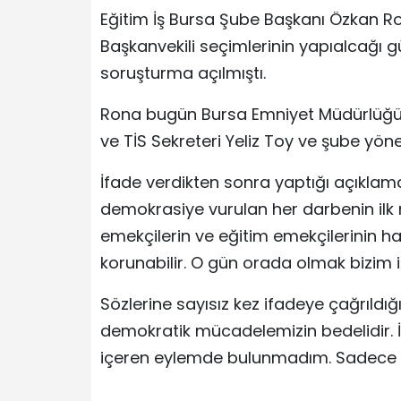
Eğitim İş Bursa Şube Başkanı Özkan R
Başkanvekili seçimlerinin yapıalcağı gü
soruşturma açılmıştı.
Rona bugün Bursa Emniyet Müdürlüğü’n
ve TİS Sekreteri Yeliz Toy ve şube yöne
İfade verdikten sonra yaptığı açıklam
demokrasiye vurulan her darbenin ilk m
emekçilerin ve eğitim emekçilerinin 
korunabilir. O gün orada olmak bizim iç
Sözlerine sayısız kez ifadeye çağrıldığ
demokratik mücadelemizin bedelidir. İ
içeren eylemde bulunmadım. Sadece ir