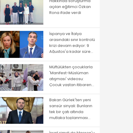
Hakkında soruşturma
açılan eğitimci Özkan
Rona ifade verdi
İspanya ve İtalya
arasındaki sınır kontrolü
krizi devam ediyor: 9
Ağustos'a kadar süre
verildi
Müftülükten çocuklarla
'Manifest-Müslüman
atışması' videosu:
Çocuk yaştan itibaren
ayrıştırma
Bakan Gürlek'ten yeni
sansür sinyali: Bunların
tek bir çatı altında
mutlaka toplanması
gerekiyor
İsrail şimdi de Macron'u