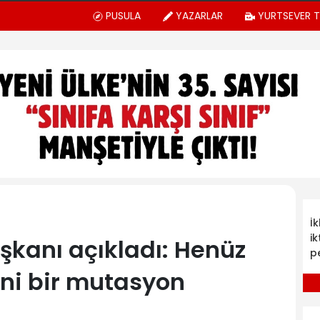
PUSULA
YAZARLAR
YURTSEVER 
İ
ik
şkanı açıkladı: Henüz
p
i bir mutasyon