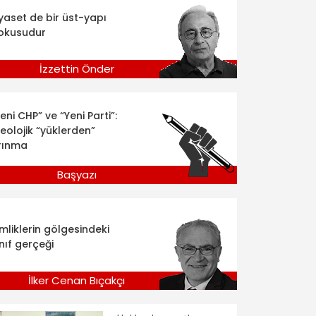
iyaset de bir üst-yapı
okusudur
İzzettin Önder
eni CHP” ve “Yeni Parti”:
deolojik “yüklerden”
rınma
Başyazı
imliklerin gölgesindeki
nıf gerçeği
İlker Cenan Bıçakçı