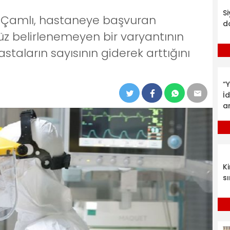
S
fi Çamlı, hastaneye başvuran
d
z belirlenemeyen bir varyantının
taların sayısının giderek arttığını
“Y
İ
a
K
sı