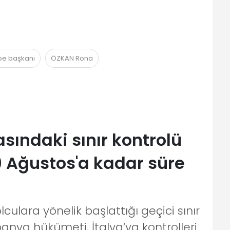
ube başkanı
ÖZKAN Rona
asındaki sınır kontrolü
9 Ağustos'a kadar süre
culara yönelik başlattığı geçici sınır
spanya hükümeti, İtalya’ya kontrolleri