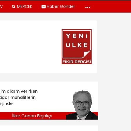
TV
MERCEK
Haber Gönder
klim alarm verirken
tidar muhaliflerin
eşinde
İlker Cenan Bıçakçı