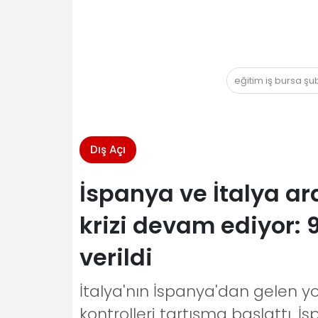
eğitim iş bursa ş
Dış Açı
İspanya ve İtalya ar
krizi devam ediyor: 
verildi
İtalya'nın İspanya'dan gelen yol
kontrolleri tartışma başlattı. İ