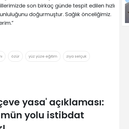
llerimizde son birkaç günde tespit edilen hızlı
unluluğunu doğurmuştur. Sağlık önceliğimiz.
erim.”
nı
özür
yüz yüze eğitim
ziya selçuk
çeve yasa' açıklaması:
mün yolu istibdat
r!