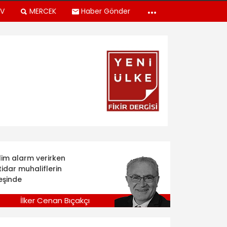
TV
MERCEK
Haber Gönder
klim alarm verirken
tidar muhaliflerin
eşinde
İlker Cenan Bıçakçı