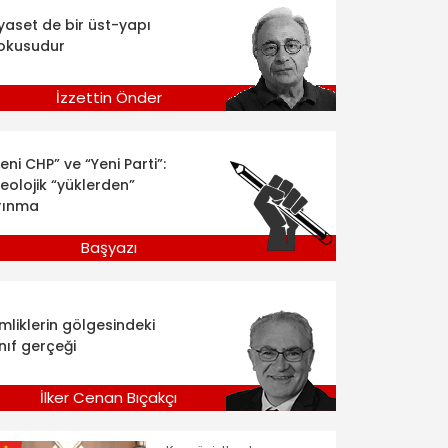
iyaset de bir üst-yapı
okusudur
İzzettin Önder
eni CHP” ve “Yeni Parti”:
deolojik “yüklerden”
rınma
Başyazı
imliklerin gölgesindeki
nıf gerçeği
İlker Cenan Bıçakçı