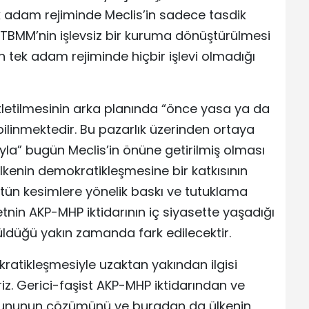
 tek adam rejiminde Meclis’in sadece tasdik
. TBMM’nin işlevsiz bir kuruma dönüştürülmesi
 tek adam rejiminde hiçbir işlevi olmadığı
letilmesinin arka planında “önce yasa ya da
ilinmektedir. Bu pazarlık üzerinden ortaya
la” bugün Meclis’in önüne getirilmiş olması
kenin demokratikleşmesine bir katkısının
tün kesimlere yönelik baskı ve tutuklama
tnin AKP-MHP iktidarının iç siyasette yaşadığı
üldüğü yakın zamanda fark edilecektir.
ratikleşmesiyle uzaktan yakından ilgisi
riz. Gerici-faşist AKP-MHP iktidarından ve
sorununun çözümünü ve buradan da ülkenin