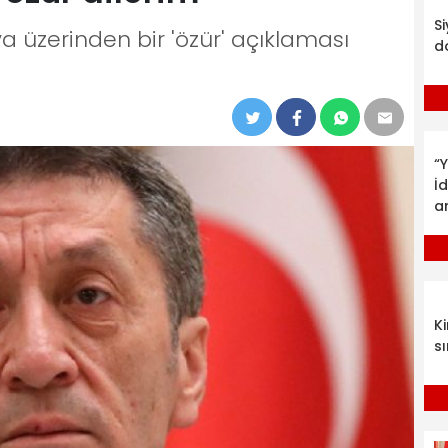
S
 üzerinden bir 'özür' açıklaması
d
“Y
İ
a
K
sı