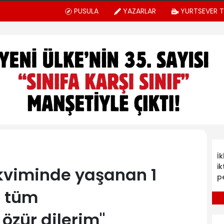
PUSULA
YAZARLAR
YURTSEVER 
İ
ik
akviminde yaşanan 1
p
n tüm
özür dilerim"