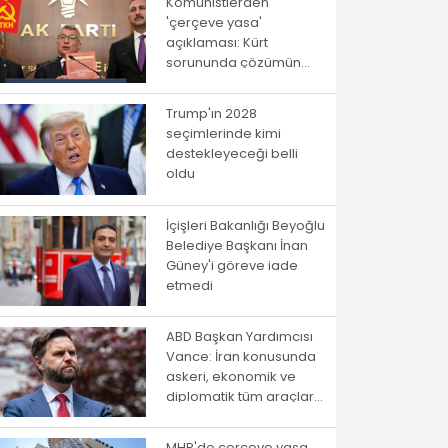
Komünistlerden
'çerçeve yasa'
açıklaması: Kürt
sorununda çözümün
yolu istibdat rejiminden
geçmiyor!
Trump'ın 2028
seçimlerinde kimi
destekleyeceği belli
oldu
İçişleri Bakanlığı Beyoğlu
Belediye Başkanı İnan
Güney'i göreve iade
etmedi
ABD Başkan Yardımcısı
Vance: İran konusunda
askeri, ekonomik ve
diplomatik tüm araçlar
kullanılacak
MHP'de çerçeve yasa