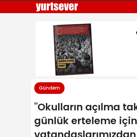
Gündem
"Okulların açılma t
günlük erteleme içi
vatandaşlarımızdan 