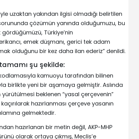
le uzaktan yakından ilgisi olmadığı belirtilen
t sorununda çözümün yanında olduğumuzu, bu
rak gördüğümüzü, Türkiye’nin
rikancı, emek düşmanı, gerici tek adam
mak olduğunu bir kez daha ilan ederiz” denildi.
tamamı şu şekilde:
 kodlamasıyla kamuoyu tarafından bilinen
a birlikte yeni bir aşamaya gelmiştir. Aslında
n yürütülmesi beklenen “yasal çerçevenin”
kaçırılarak hazırlanması çerçeve yasanın
anlamına gelmektedir.
afından hazırlanan bir metin değil, AKP-MHP
 ürünü olarak ortaya çıkmış, Meclis’e