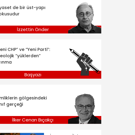
iyaset de bir üst-yapı
okusudur
İzzettin Önder
eni CHP” ve “Yeni Parti”:
deolojik “yüklerden”
rınma
Başyazı
imliklerin gölgesindeki
nıf gerçeği
İlker Cenan Bıçakçı