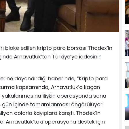
 bloke edilen kripto para borsası Thodex’in
çinde Arnavutluk’tan Türkiye’ye iadesinin
lerine dayandırdığı haberinde, “Kripto para
uşturma kapsamında, Arnavutluk’a kaçan
in yakalanmasına ilişkin operasyonda sona
birkaç gün içinde tamamlanması öngörülüyor.
milyon dolarla kayıplara karıştı. Thodex’in
da. Arnavutluk’taki operasyona destek için