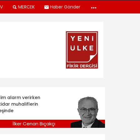
TV
MERCEK
Haber Gönder
klim alarm verirken
tidar muhaliflerin
eşinde
İlker Cenan Bıçakçı