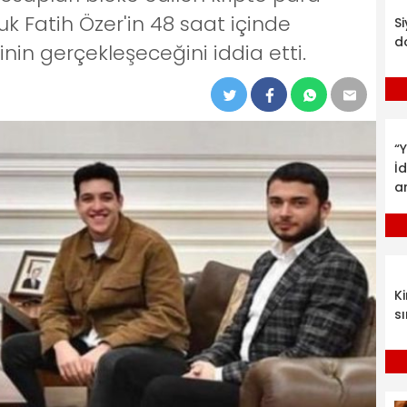
k Fatih Özer'in 48 saat içinde
S
d
inin gerçekleşeceğini iddia etti.
“Y
İ
a
K
sı