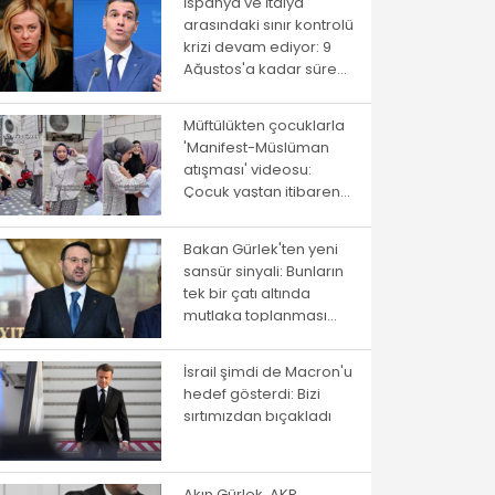
İspanya ve İtalya
arasındaki sınır kontrolü
krizi devam ediyor: 9
Ağustos'a kadar süre
verildi
Müftülükten çocuklarla
'Manifest-Müslüman
atışması' videosu:
Çocuk yaştan itibaren
ayrıştırma
Bakan Gürlek'ten yeni
sansür sinyali: Bunların
tek bir çatı altında
mutlaka toplanması
gerekiyor
İsrail şimdi de Macron'u
hedef gösterdi: Bizi
sırtımızdan bıçakladı
Akın Gürlek, AKP