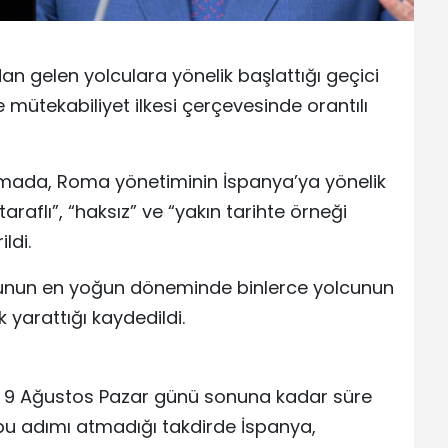
an gelen yolculara yönelik başlattığı geçici
e mütekabiliyet ilkesi çerçevesinde orantılı
mada, Roma yönetiminin İspanya’ya yönelik
taraflı”, “haksız” ve “yakın tarihte örneği
ldi.
unun en yoğun döneminde binlerce yolcunun
k yarattığı kaydedildi.
çin 9 Ağustos Pazar günü sonuna kadar süre
a bu adımı atmadığı takdirde İspanya,