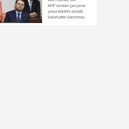
MYK'sından çerçeve
yasa teklifini anlattı:
Selahattin Demirtaş
düzenlemeden
yayarlanamayacak