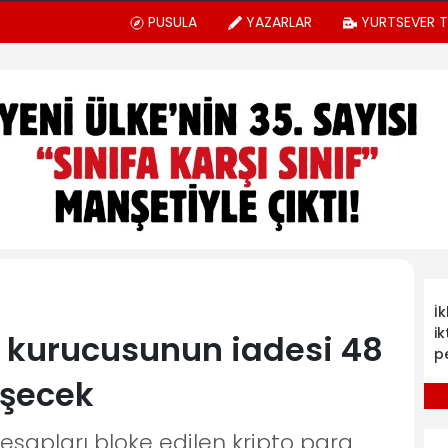
PUSULA
YAZARLAR
YURTSEVER 
İ
ik
n kurucusunun iadesi 48
p
eşecek
sapları bloke edilen kripto para