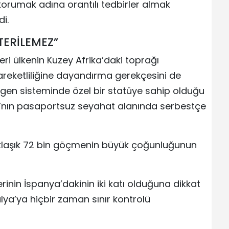
ı korumak adına orantılı tedbirler almak
di.
ERİLEMEZ”
eri ülkenin Kuzey Afrika’daki toprağı
reketliliğine dayandırma gerekçesini de
ngen sisteminde özel bir statüye sahip olduğu
’nın pasaportsuz seyahat alanında serbestçe
klaşık 72 bin göçmenin büyük çoğunluğunun
rinin İspanya’dakinin iki katı olduğuna dikkat
lya’ya hiçbir zaman sınır kontrolü