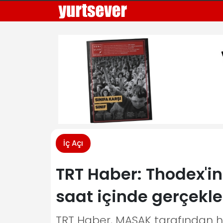
İç Açı
TRT Haber: Thodex'i
saat içinde gerçekl
TRT Haber, MASAK tarafından he