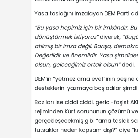
Yasa taslağını imzalayan DEM Parti a
“Bu yasa hepimiz için bir imkândır. 
dönüştürmek istiyoruz”
diyerek,
“Bugü
atılmış bir imza değil. Barışa, demokra
Değerlidir ve önemlidir. Yasa şimdide
olsun, geleceğimiz ortak olsun”
dedi.
DEM’in “yetmez ama evet”inin peşine diz
desteklerini yazmaya başladılar şimdi
Bazıları ise ciddi ciddi, gerici-faşist 
rejiminden Kürt sorununun çözümü ve
gerçekleşecekmiş gibi “ama taslak sad
tutsaklar neden kapsam dışı?” diye “kı