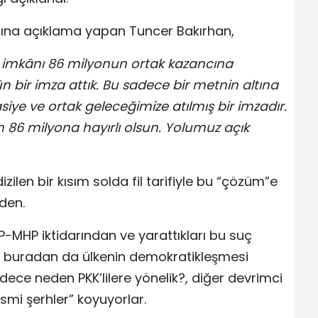
dına açıklama yapan Tuncer Bakırhan,
Bu imkânı 86 milyonun ortak kazancına
n bir imza attık. Bu sadece bir metnin altına
siye ve ortak geleceğimize atılmış bir imzadır.
n 86 milyona hayırlı olsun. Yolumuz açık
ilen bir kısım solda fil tarifiyle bu “çözüm”e
den.
AKP-MHP iktidarından ve yarattıkları bu suç
 buradan da ülkenin demokratikleşmesi
ece neden PKK’lilere yönelik?, diğer devrimci
smi şerhler” koyuyorlar.