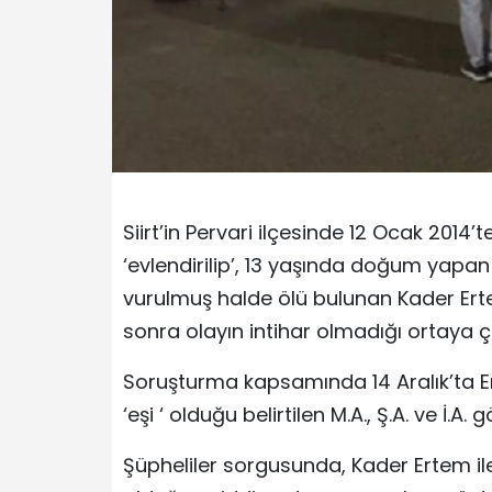
Siirt’in Pervari ilçesinde 12 Ocak 201
‘evlendirilip’, 13 yaşında doğum yapa
vurulmuş halde ölü bulunan Kader Ertem
sonra olayın intihar olmadığı ortaya çı
Soruşturma kapsamında 14 Aralık’ta Er
‘eşi ‘ olduğu belirtilen M.A., Ş.A. ve İ.A. 
Şüpheliler sorgusunda, Kader Ertem ile