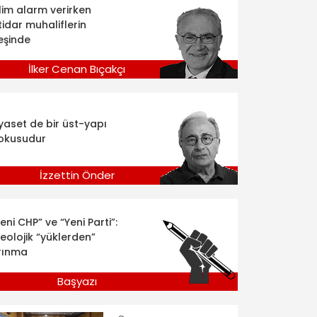
klim alarm verirken
tidar muhaliflerin
eşinde
İlker Cenan Bıçakçı
iyaset de bir üst-yapı
okusudur
İzzettin Önder
eni CHP” ve “Yeni Parti”:
deolojik “yüklerden”
rınma
Başyazı