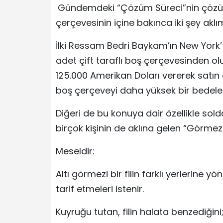
Gündemdeki “Çözüm Süreci”nin çözüm
çerçevesinin içine bakınca iki şey aklı
İlki Ressam Bedri Baykam’ın New York’t
adet çift taraflı boş çerçevesinden olu
125.000 Amerikan Doları vererek satın
boş çerçeveyi daha yüksek bir bedele s
Diğeri de bu konuya dair özellikle so
birçok kişinin de aklına gelen “Görmezler
Meseldir:
Altı görmezi bir filin farklı yerlerine y
tarif etmeleri istenir.
Kuyruğu tutan, filin halata benzediğini;