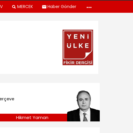
TV
MERCEK
Haber Gönder
erçeve
Hikmet Yaman