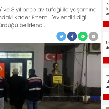
İ
en' ve 8 yıl önce av tüfeği ile yaşamına
ik
p
daki Kader Ertem'i, 'evlendirildiği'
ürdüğü belirlendi.
S
d
“Y
İ
a