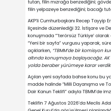
tutan, filin mızrağa benzediğini; gövdey
filin yelpazeye benzediğini; bacağı tut
AKP’li Cumhurbaşkanı Recep Tayyip Er
ilçesinde düzenlediği 32. İstişare ve 
konuşmada “’terörsüz Türkiye’ olarak 
“Yeni bir sayfa” vurgusu yaparak, süre
açıklarken,
“TBMM’de bir komisyon kurac
altında konuşmaya başlayacağız. AK P
yolda beraber yürümeye karar verdik
Açılan yeni sayfada bahse konu bu ya
madde halinde “Milli Dayanışma ve T
Dair Kanun Teklifi” adıyla TBMM’de imz
Teklifin 7 Ağustos 2026’da Meclis Ad
Genel Kurul’da görüşülmesi planlandığı