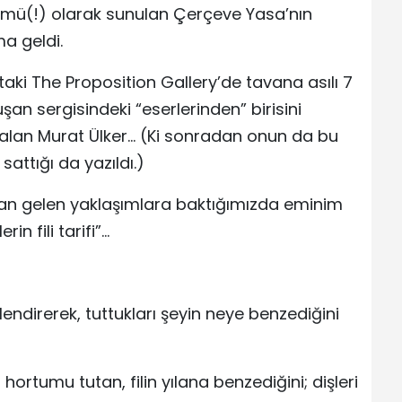
ü(!) olarak sunulan Çerçeve Yasa’nın
ma geldi.
aki The Proposition Gallery’de tavana asılı 7
şan sergisindeki “eserlerinden” birisini
 alan Murat Ülker… (Ki sonradan onun da bu
attığı da yazıldı.)
ldan gelen yaklaşımlara baktığımızda eminim
in fili tarifi”…
önlendirerek, tuttukları şeyin neye benzediğini
 hortumu tutan, filin yılana benzediğini; dişleri