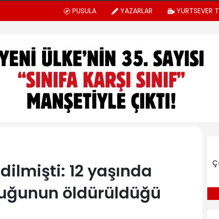
PUSULA
YAZARLAR
YURTSEVER 
Ç
 edilmişti: 12 yaşında
ocuğunun öldürüldüğü