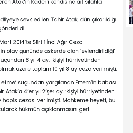
n Atak’ın Kader’i kendisine ait silahla
iyeye sevk edilen Tahir Atak, dün çıkarıldığı
nderildi.
rt 2014’te Siirt 1’İnci Ağır Ceza
 olay gününde askerde olan ‘evlendirildiği’
 suçundan 8 yıl 4 ay, ‘kişiyi hürriyetinden
lmak üzere toplam 10 yıl 8 ay ceza verilmişti.
dım etme’ suçundan yargılanan Ertem’in babası
r Atak’a 4’er yıl 2’şer ay, ‘kişiyi hürriyetinden
y hapis cezası verilmişti. Mahkeme heyeti, bu
utularak hükmün açıklanmasını geri