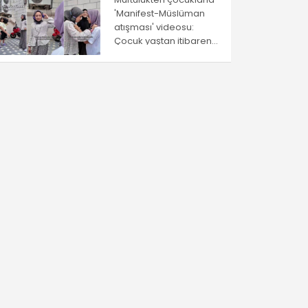
'Manifest-Müslüman
atışması' videosu:
Çocuk yaştan itibaren
ayrıştırma