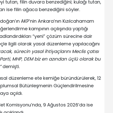
i tutan, filin duvara benzediğini; kulağı tutan,
an ise filin ağaca benzediğini söyler.
doğan’ın AKP’nin Ankara’nın Kızılcahamam
Değerlendirme kampının açılışında yaptığı
adlandırdıkları “yeni” çözüm sürecine dair
çle ilgili olarak yasal düzenleme yapılacağını
ak, sürecin yasal ihtiyaçlarını Meclis çatısı
arti, MHP, DEM biz en azından üçlü olarak bu
”
demişti.
sal düzenleme ete kemiğe büründürülerek, 12
oplumsal Bütünleşmenin Güçlendirilmesine
aya açıldı.
alet Komisyonu’nda, 9 Ağustos 2026’da ise
 açıklandı.