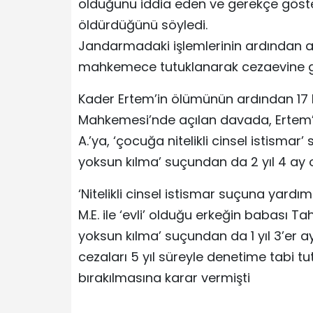
olduğunu iddia eden ve gerekçe göstere
öldürdüğünü söyledi.
Jandarmadaki işlemlerinin ardından adl
mahkemece tutuklanarak cezaevine gö
Kader Ertem’in ölümünün ardından 17 Ma
Mahkemesi’nde açılan davada, Ertem’in
A.’ya, ‘çocuğa nitelikli cinsel istismar’
yoksun kılma’ suçundan da 2 yıl 4 ay o
‘Nitelikli cinsel istismar suçuna yar
M.E. ile ‘evli’ olduğu erkeğin babası Tahi
yoksun kılma’ suçundan da 1 yıl 3’er a
cezaları 5 yıl süreyle denetime tabi t
bırakılmasına karar vermişti