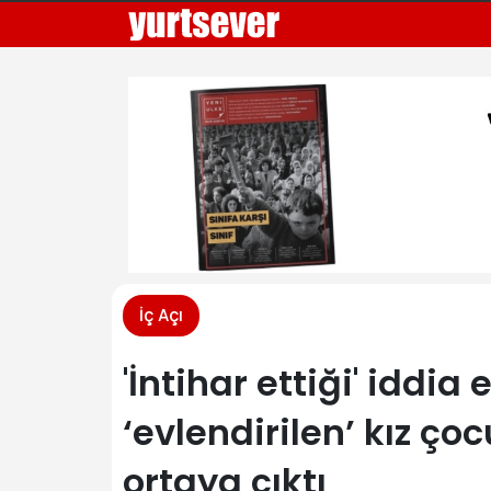
İç Açı
'İntihar ettiği' iddia
‘evlendirilen’ kız ç
ortaya çıktı