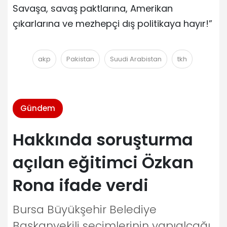
Savaşa, savaş paktlarına, Amerikan
çıkarlarına ve mezhepçi dış politikaya hayır!”
akp
Pakistan
Suudi Arabistan
tkh
Gündem
Hakkında soruşturma
açılan eğitimci Özkan
Rona ifade verdi
Bursa Büyükşehir Belediye
Başkanvekili seçimlerinin yapıalcağı