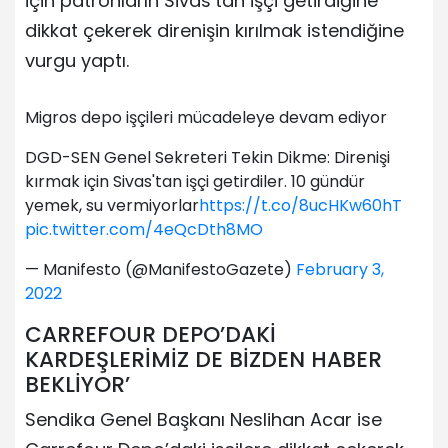
için patronların Sivas’tan işçi getirdiğine
dikkat çekerek direnişin kırılmak istendiğine
vurgu yaptı.
Migros depo işçileri mücadeleye devam ediyor
DGD-SEN Genel Sekreteri Tekin Dikme: Direnişi
kırmak için Sivas'tan işçi getirdiler. 10 gündür
yemek, su vermiyorlar
https://t.co/8ucHKw60hT
pic.twitter.com/4eQcDth8MO
— Manifesto (@ManifestoGazete)
February 3,
2022
CARREFOUR DEPO’DAKİ
KARDEŞLERİMİZ DE BİZDEN HABER
BEKLİYOR’
Sendika Genel Başkanı Neslihan Acar ise