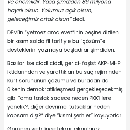
ve önemlidir. Yasa şimdiden 86 milyona
hayırlı olsun. Yolumuz açık olsun,
geleceğimiz ortak olsun”
dedi.
DEM’in “yetmez ama evet”inin peşine dizilen
bir kısım solda fil tarifiyle bu “çözüm”e
desteklerini yazmaya başladılar şimdiden.
Bazıları ise ciddi ciddi, gerici-faşist AKP-MHP
iktidarından ve yarattıkları bu suç rejiminden
Kürt sorununun çözümü ve buradan da
ülkenin demokratikleşmesi gerçekleşecekmiş
gibi “ama taslak sadece neden PKK’lilere
yönelik?, diğer devrimci tutsaklar neden
kapsam dışı?” diye “kısmi şerhler” koyuyorlar.
Görünen ve bilince tekrar çıkarılarak