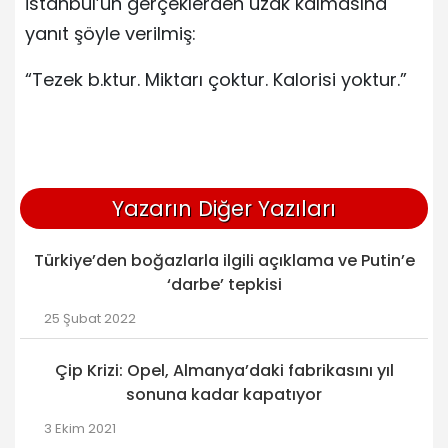
İstanbul’un gerçeklerden uzak kalmasına
yanıt şöyle verilmiş:
“Tezek b.ktur. Miktarı çoktur. Kalorisi yoktur.”
Yazarın Diğer Yazıları
Türkiye’den boğazlarla ilgili açıklama ve Putin’e
‘darbe’ tepkisi
25 Şubat 2022
Çip Krizi: Opel, Almanya’daki fabrikasını yıl
sonuna kadar kapatıyor
3 Ekim 2021