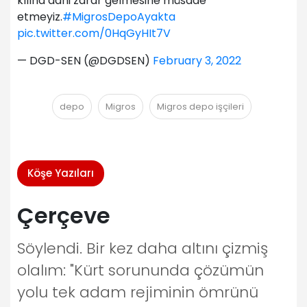
kılına dahi zarar gelmesine müsade
etmeyiz.
#MigrosDepoAyakta
pic.twitter.com/0HqGyHIt7V
— DGD-SEN (@DGDSEN)
February 3, 2022
depo
Migros
Migros depo işçileri
Köşe Yazıları
Çerçeve
Söylendi. Bir kez daha altını çizmiş
olalım: "Kürt sorununda çözümün
yolu tek adam rejiminin ömrünü