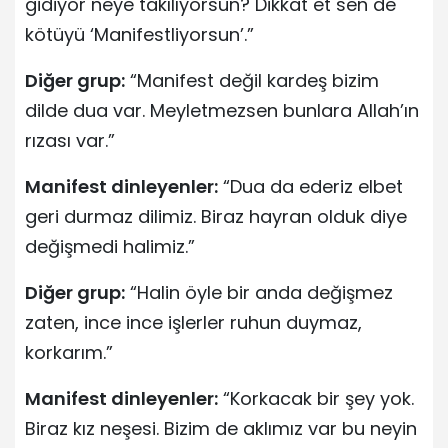
gidiyor neye takılıyorsun? Dikkat et sen de
kötüyü ‘Manifestliyorsun’.”
Diğer grup:
“Manifest değil kardeş bizim
dilde dua var. Meyletmezsen bunlara Allah’ın
rızası var.”
Manifest dinleyenler:
“Dua da ederiz elbet
geri durmaz dilimiz. Biraz hayran olduk diye
değişmedi halimiz.”
Diğer grup:
“Halin öyle bir anda değişmez
zaten, ince ince işlerler ruhun duymaz,
korkarım.”
Manifest dinleyenler:
“Korkacak bir şey yok.
Biraz kız neşesi. Bizim de aklımız var bu neyin