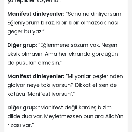
şu replikler söyletildi:
Manifest dinleyenler:
“Sana ne dinliyorsam.
Eğleniyorum biraz. Kıpır kıpır olmazsak nasıl
geçer bu yaz.”
Diğer grup:
“Eğlenmene sözüm yok. Neşen
eksik olmasın. Ama her ekranda gördüğün
de pusulan olmasın.”
Manifest dinleyenler:
“Milyonlar peşlerinden
gidiyor neye takılıyorsun? Dikkat et sen de
kötüyü ‘Manifestliyorsun’.”
Diğer grup:
“Manifest değil kardeş bizim
dilde dua var. Meyletmezsen bunlara Allah’ın
rızası var.”