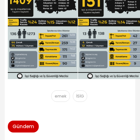
emek
İSİG
Gündem