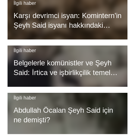
İlgili haber
Karşı devrimci isyan: Komintern’in
Şeyh Said isyanı hakkındaki
tutumu (Belgeler)
İlgili haber
Belgelerle komünistler ve Şeyh
Said: İrtica ve işbirlikçilik temel
ayrım noktası
İlgili haber
Abdullah Öcalan Şeyh Said için
ne demişti?