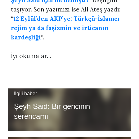
Şeyh Said için ne demişti?
” başlığını
taşıyor. Son yazımızı ise Ali Ateş yazdı:
“
12 Eylül’den AKP’ye: Türkçü-İslamcı
rejim ya da faşizmin ve irticanın
kardeşliği
“.
İyi okumalar…
İlgili haber
Şeyh Said: Bir gericinin
serencamı