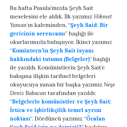
Bu hafta Pusula’mızda Şeyh Sait
meselesini ele aldık. İlk yazımız
Hikmet
Yaman
‘ın kaleminden, “
Şeyh Said: Bir
gericinin serencamı
” başlığı ile
okurlarımızla buluşuyor. İkinci yazımız
“
Komintern’in Şeyh Sait isyanı
hakkındaki tutumu (Belgeler)
” başlığı
ile yazıldı. Komünistlerin Şeyh Sait’e
bakışına ilişkin tarihsel belgeleri
okuyucuya sunan bir başka yazımız
Neşe
Deniz Babacan
tarafından yazıldı:
“
Belgelerle komünistler ve Şeyh Sait:
İrtica ve işbirlikçilik temel ayrım
noktası
“. Dördüncü yazımız “
Öcalan