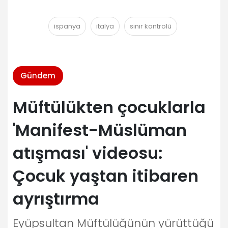
ispanya
italya
sınır kontrolü
Gündem
Müftülükten çocuklarla
'Manifest-Müslüman
atışması' videosu:
Çocuk yaştan itibaren
ayrıştırma
Eyüpsultan Müftülüğünün yürüttüğü