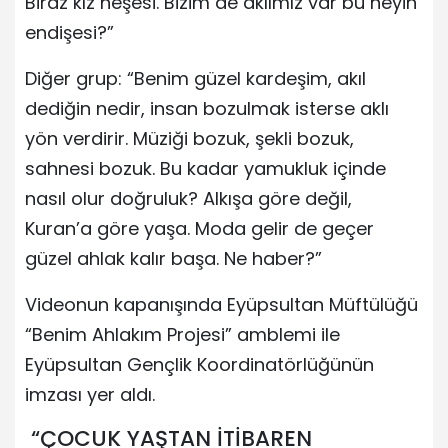
Biraz kız neşesi. Bizim de aklımız var bu neyin
endişesi?”
Diğer grup: “Benim güzel kardeşim, akıl
dediğin nedir, insan bozulmak isterse aklı
yön verdirir. Müziği bozuk, şekli bozuk,
sahnesi bozuk. Bu kadar yamukluk içinde
nasıl olur doğruluk? Alkışa göre değil,
Kuran’a göre yaşa. Moda gelir de geçer
güzel ahlak kalır başa. Ne haber?”
Videonun kapanışında Eyüpsultan Müftülüğü
“Benim Ahlakım Projesi” amblemi ile
Eyüpsultan Gençlik Koordinatörlüğünün
imzası yer aldı.
“ÇOCUK YAŞTAN İTİBAREN