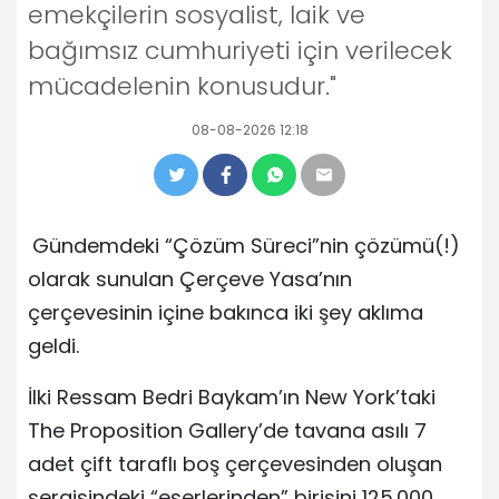
emekçilerin sosyalist, laik ve
bağımsız cumhuriyeti için verilecek
mücadelenin konusudur."
08-08-2026 12:18
Gündemdeki “Çözüm Süreci”nin çözümü(!)
olarak sunulan Çerçeve Yasa’nın
çerçevesinin içine bakınca iki şey aklıma
geldi.
İlki Ressam Bedri Baykam’ın New York’taki
The Proposition Gallery’de tavana asılı 7
adet çift taraflı boş çerçevesinden oluşan
sergisindeki “eserlerinden” birisini 125.000