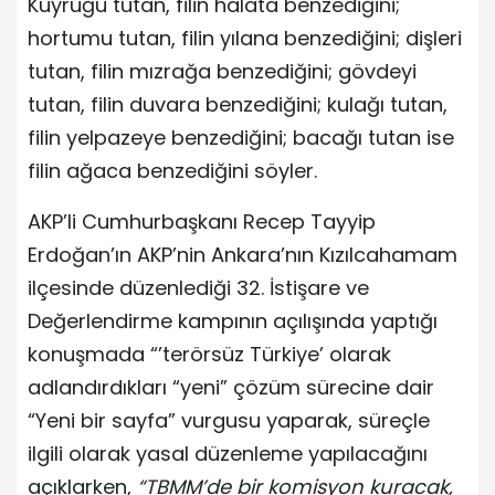
Kuyruğu tutan, filin halata benzediğini;
hortumu tutan, filin yılana benzediğini; dişleri
tutan, filin mızrağa benzediğini; gövdeyi
tutan, filin duvara benzediğini; kulağı tutan,
filin yelpazeye benzediğini; bacağı tutan ise
filin ağaca benzediğini söyler.
AKP’li Cumhurbaşkanı Recep Tayyip
Erdoğan’ın AKP’nin Ankara’nın Kızılcahamam
ilçesinde düzenlediği 32. İstişare ve
Değerlendirme kampının açılışında yaptığı
konuşmada “’terörsüz Türkiye’ olarak
adlandırdıkları “yeni” çözüm sürecine dair
“Yeni bir sayfa” vurgusu yaparak, süreçle
ilgili olarak yasal düzenleme yapılacağını
açıklarken,
“TBMM’de bir komisyon kuracak,