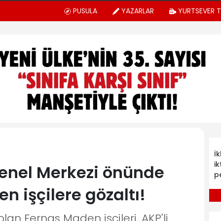
PUSULA
YAZARLAR
YURTSEVER 
İ
ik
enel Merkezi önünde
p
 işçilere gözaltı!
lan Fernas Maden işçileri, AKP'li