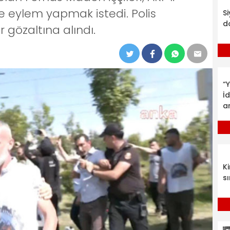
e eylem yapmak istedi. Polis
S
d
 gözaltına alındı.
“Y
İ
a
K
sı