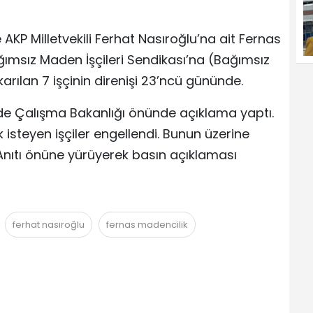
KP Milletvekili Ferhat Nasıroğlu’na ait Fernas
Bağımsız Maden İşçileri Sendikası’na (Bağımsız
arılan 7 işçinin direnişi 23’ncü gününde.
n de Çalışma Bakanlığı önünde açıklama yaptı.
steyen işçiler engellendi. Bunun üzerine
Anıtı önüne yürüyerek basın açıklaması
ferhat nasıroğlu
fernas madencilik