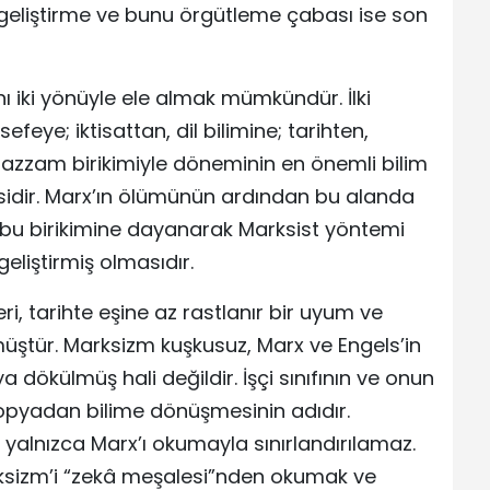
 geliştirme ve bunu örgütleme çabası ise son
nı iki yönüyle ele almak mümkündür. İlki
efeye; iktisattan, dil bilimine; tarihten,
azzam birikimiyle döneminin en önemli bilim
sidir. Marx’ın ölümünün ardından bu alanda
ise, bu birikimine dayanarak Marksist yöntemi
geliştirmiş olmasıdır.
i, tarihte eşine az rastlanır bir uyum ve
müştür. Marksizm kuşkusuz, Marx ve Engels’in
ya dökülmüş hali değildir. İşçi sınıfının ve onun
ütopyadan bilime dönüşmesinin adıdır.
alnızca Marx’ı okumayla sınırlandırılamaz.
arksizm’i “zekâ meşalesi”nden okumak ve