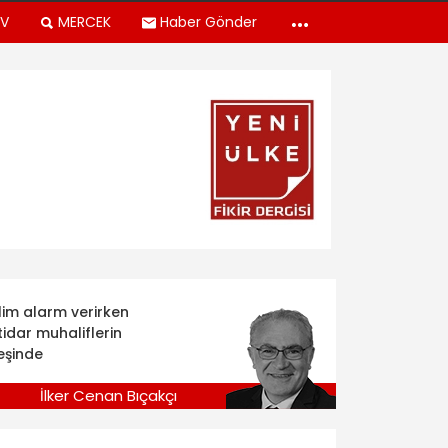
TV
MERCEK
Haber Gönder
klim alarm verirken
tidar muhaliflerin
eşinde
İlker Cenan Bıçakçı