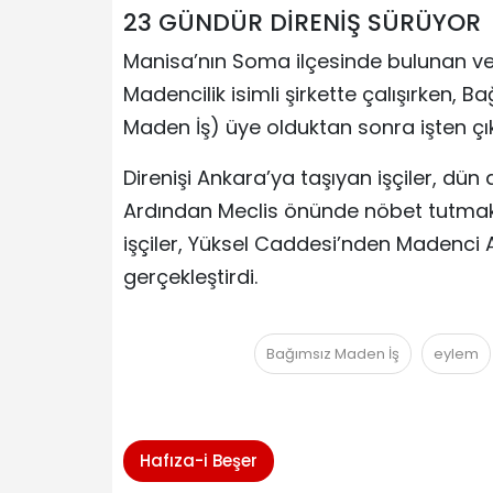
23 GÜNDÜR DİRENİŞ SÜRÜYOR
Manisa’nın Soma ilçesinde bulunan ve A
Madencilik isimli şirkette çalışırken, 
Maden İş) üye olduktan sonra işten çık
Direnişi Ankara’ya taşıyan işçiler, dü
Ardından Meclis önünde nöbet tutmak i
işçiler, Yüksel Caddesi’nden Madenci 
gerçekleştirdi.
Bağımsız Maden İş
eylem
Hafıza-i Beşer