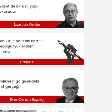
iyaset de bir üst-yapı
okusudur
İzzettin Önder
eni CHP” ve “Yeni Parti”:
deolojik “yüklerden”
rınma
Başyazı
imliklerin gölgesindeki
nıf gerçeği
İlker Cenan Bıçakçı