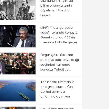
Ölümünün 131. yılında
bilimsel sosyalizmin
öğretmeni Friedrich
Engels
MHP'li Yıldız 'çerçeve
yasa' hakkında konuştu:
Genel Kurul'da 400'ün
üzerinde kabulle geçer
Özgür Çelik, Üsküdar
Belediye Başkanvekililiği
seçimleri hakkında
konuştu: Tehdit ve
baskılarla çökmeye
çalıştılar
İran basını: Umman'la
anlaşma, Hürmüz'ün
derhal açılması
anlamına gelmiyor
Ursula von der Leyen: