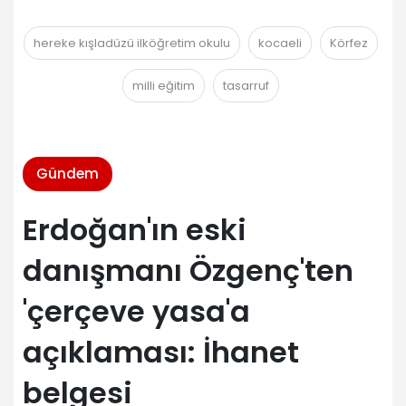
hereke kışladüzü ilköğretim okulu
kocaeli
Körfez
milli eğitim
tasarruf
Gündem
Erdoğan'ın eski
danışmanı Özgenç'ten
'çerçeve yasa'a
açıklaması: İhanet
belgesi