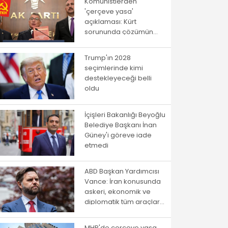
Komünistlerden
'çerçeve yasa'
açıklaması: Kürt
sorununda çözümün
yolu istibdat rejiminden
geçmiyor!
Trump'ın 2028
seçimlerinde kimi
destekleyeceği belli
oldu
İçişleri Bakanlığı Beyoğlu
Belediye Başkanı İnan
Güney'i göreve iade
etmedi
ABD Başkan Yardımcısı
Vance: İran konusunda
askeri, ekonomik ve
diplomatik tüm araçlar
kullanılacak
MHP'de çerçeve yasa