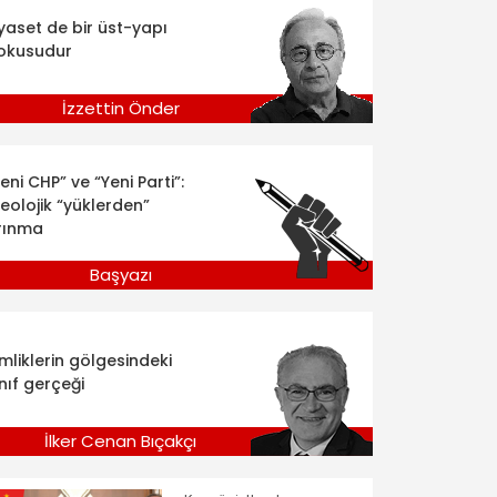
iyaset de bir üst-yapı
okusudur
İzzettin Önder
eni CHP” ve “Yeni Parti”:
deolojik “yüklerden”
rınma
Başyazı
imliklerin gölgesindeki
nıf gerçeği
İlker Cenan Bıçakçı