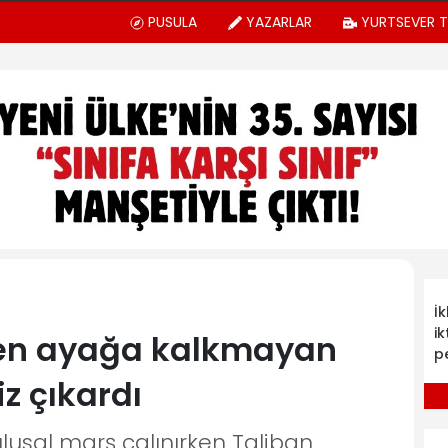
PUSULA
YAZARLAR
YURTSEVER 
İ
ik
rken ayağa kalkmayan
p
iz çıkardı
lusal marş çalınırken Taliban