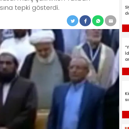
ına tepki gösterdi.
S
d
“Y
İ
a
K
sı