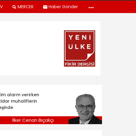
TV
MERCEK
Haber Gönder
klim alarm verirken
tidar muhaliflerin
eşinde
İlker Cenan Bıçakçı