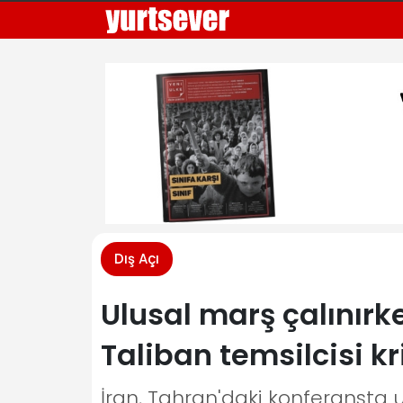
Dış Açı
Ulusal marş çalını
Taliban temsilcisi kr
İran, Tahran'daki konferansta u