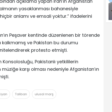
bından açıklama yapan İran’ın Afganistan
 çalmanın yasaklanması bahanesiyle
hiçbir anlamı ve emsali yoktur.” ifadelerini
istan’ın Peşaver kentinde düzenlenen bir törende
ğa kalkmamış ve Pakistan bu durumu
 nitelendirerek protesto etmişti.
Konsolosluğu, Pakistanlı yetkililerin
n müziğe karşı olması nedeniyle Afganistan’ın
işti.
iyan
Taliban
ulusal marş