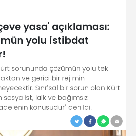
çeve yasa' açıklaması:
mün yolu istibdat
r!
Kürt sorununda çözümün yolu tek
tan ve gerici bir rejimin
cektir. Sınıfsal bir sorun olan Kürt
osyalist, laik ve bağımsız
adelenin konusudur" denildi.