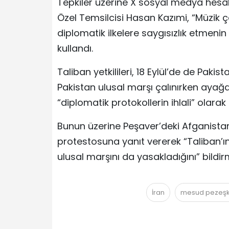
Tepkiler üzerine X sosyal medya hesa
Özel Temsilcisi Hasan Kazımi, “Müzik
diplomatik ilkelere saygısızlık etmenin 
kullandı.
Taliban yetkilileri, 18 Eylül’de de Pak
Pakistan ulusal marşı çalınırken aya
“diplomatik protokollerin ihlali” olarak
Bunun üzerine Peşaver’deki Afganistan 
protestosuna yanıt vererek “Taliban’ı
ulusal marşını da yasakladığını” bildirm
İran
mesud pezeşk