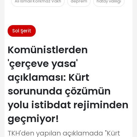
Ali İsmail Korkmaz Vakfı
deprem
hatay valiliği
Sol Şerit
Komünistlerden
'çerçeve yasa'
açıklaması: Kürt
sorununda çözümün
yolu istibdat rejiminden
geçmiyor!
TKH'den yapılan açıklamada "Kürt