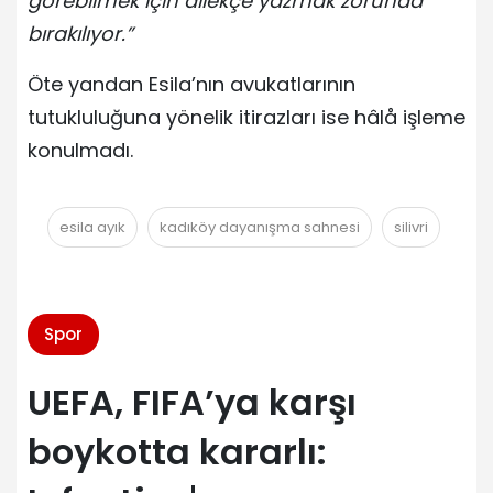
görebilmek için dilekçe yazmak zorunda
bırakılıyor.”
Öte yandan Esila’nın avukatlarının
tutukluluğuna yönelik itirazları ise hâlå işleme
konulmadı.
esila ayık
kadıköy dayanışma sahnesi
silivri
Spor
UEFA, FIFA’ya karşı
boykotta kararlı: