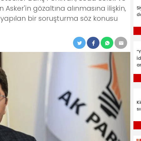
sker'in gözaltına alınmasına ilişkin,
S
d
e yapılan bir soruşturma söz konusu
“Y
İ
a
K
sı