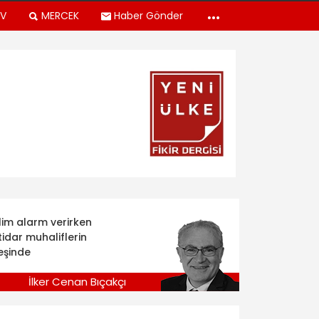
TV
MERCEK
Haber Gönder
klim alarm verirken
tidar muhaliflerin
eşinde
İlker Cenan Bıçakçı