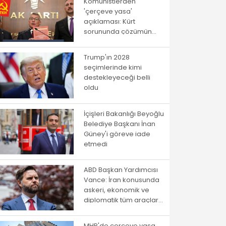
Komünistlerden
'çerçeve yasa'
açıklaması: Kürt
sorununda çözümün
yolu istibdat rejiminden
geçmiyor!
Trump'ın 2028
seçimlerinde kimi
destekleyeceği belli
oldu
İçişleri Bakanlığı Beyoğlu
Belediye Başkanı İnan
Güney'i göreve iade
etmedi
ABD Başkan Yardımcısı
Vance: İran konusunda
askeri, ekonomik ve
diplomatik tüm araçlar
kullanılacak
MHP'de çerçeve yasa