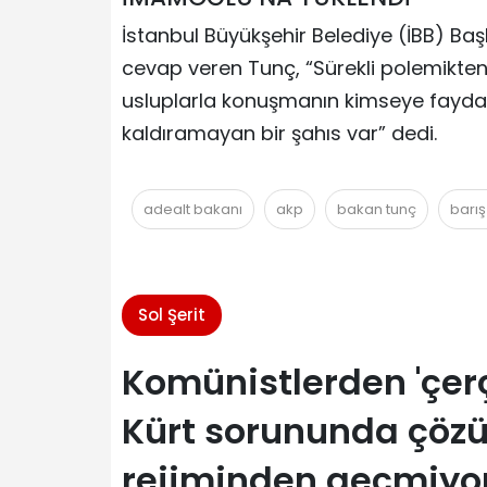
İstanbul Büyükşehir Belediye (İBB) B
cevap veren Tunç, “Sürekli polemikten h
usluplarla konuşmanın kimseye faydas
kaldıramayan bir şahıs var” dedi.
adealt bakanı
akp
bakan tunç
barış
Sol Şerit
Komünistlerden 'çer
Kürt sorununda çözü
rejiminden geçmiyo