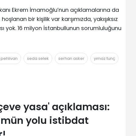
aşkanı Ekrem İmamoğlu’nun açıklamalarına da
oşlanan bir kişilik var karşımızda, yakışıksız
ı yok. 16 milyon İstanbullunun sorumluluğunu
 pehlivan
seda selek
serhan asker
yımaz tunç
çeve yasa' açıklaması:
mün yolu istibdat
r!