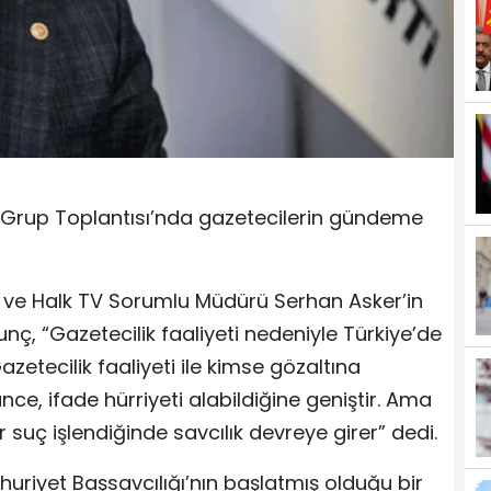
 Grup Toplantısı’nda gazetecilerin gündeme
k ve Halk TV Sorumlu Müdürü Serhan Asker’in
nç, “Gazetecilik faaliyeti nedeniyle Türkiye’de
azetecilik faaliyeti ile kimse gözaltına
ce, ifade hürriyeti alabildiğine geniştir. Ama
 suç işlendiğinde savcılık devreye girer” dedi.
uriyet Başsavcılığı’nın başlatmış olduğu bir