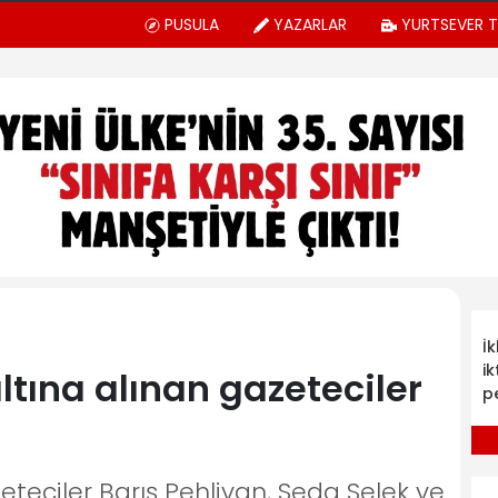
PUSULA
YAZARLAR
YURTSEVER 
İ
ik
tına alınan gazeteciler
p
teciler Barış Pehlivan, Seda Selek ve