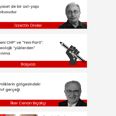
iyaset de bir üst-yapı
okusudur
İzzettin Önder
eni CHP” ve “Yeni Parti”:
deolojik “yüklerden”
rınma
Başyazı
imliklerin gölgesindeki
nıf gerçeği
İlker Cenan Bıçakçı