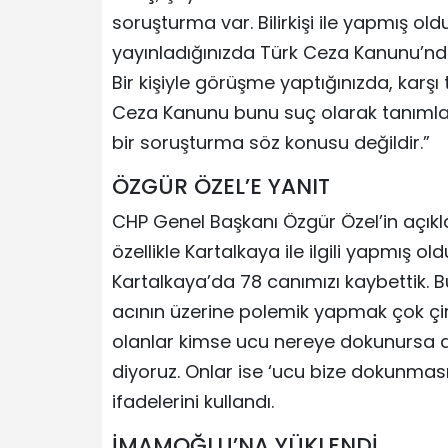
soruşturma var. Bilirkişi ile yapmış o
yayınladığınızda Türk Ceza Kanunu’ndaki 
Bir kişiyle görüşme yaptığınızda, karşı
Ceza Kanunu bunu suç olarak tanımlamı
bir soruşturma söz konusu değildir.”
ÖZGÜR ÖZEL’E YANIT
CHP Genel Başkanı Özgür Özel’in açıkl
özellikle Kartalkaya ile ilgili yapmış ol
Kartalkaya’da 78 canımızı kaybettik. Bü
acının üzerine polemik yapmak çok çi
olanlar kimse ucu nereye dokunursa
diyoruz. Onlar ise ‘ucu bize dokunmasın
ifadelerini kullandı.
İMAMOĞLU’NA YÜKLENDİ