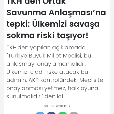
TKH’den Ortak
Savunma Anlaşması’na
tepki: Ülkemizi savaşa
sokma riski taşıyor!
TKH'den yapılan açıklamada
"Türkiye Büyük Millet Meclisi, bu
anlaşmayı onaylamamalıdır.
Ülkemizi ciddi riske atacak bu
adımın, AKP kontrolündeki Meclis’te
onaylanması yetmez, halk oyuna
sunulmalıdır." denildi.
08-08-2026 12:12