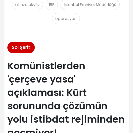
ali rıza akyüz
İBB
İstanbul Emniyet Müdürlüğü
operasyon
Sol Şerit
Komünistlerden
'çerçeve yasa'
açıklaması: Kürt
sorununda çözümün
yolu istibdat rejiminden
geçmiyor!