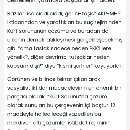
desteklerini yazmaya başladılar şimdiden.
Bazıları ise ciddi ciddi, gerici-faşist AKP-MHP
iktidarından ve yarattıkları bu suç rejiminden
Kürt sorununun çözümü ve buradan da
ülkenin demokratikleşmesi gerçekleşecekmiş
gibi “ama taslak sadece neden PKK’lilere
yönelik?, diğer devrimci tutsaklar neden
kapsam dışı?” diye “kısmi şerhler” koyuyorlar.
Görünen ve bilince tekrar çıkarılarak
sosyalist iktidar mücadelesinin en önemli bir
parçası olarak, “Kürt Sorunu”na çözüm
olarak sunulan bu çerçevenin içi boştur. 12
maddeyle halledileceği vazedilen bu
merdiven altı çözümler istibdat rejiminin