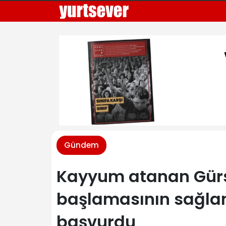
Gündem
Kayyum atanan Gürse
başlamasının sağla
başvurdu