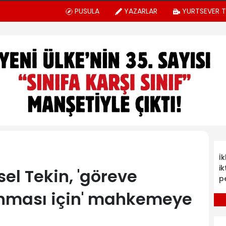
PUSULA
YAZARLAR
YURTSEVER 
İ
ik
l Tekin, 'göreve
p
nması için' mahkemeye