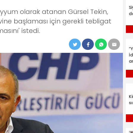
S
kayyum olarak atanan Gürsel Tekin,
d
e başlaması için gerekli tebligat
asını' istedi.
“Y
İ
a
K
sı