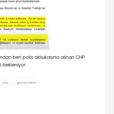
mdan beri polis ablukasına alınan CHP
i bekleniyor.
chp
gürsel teklin