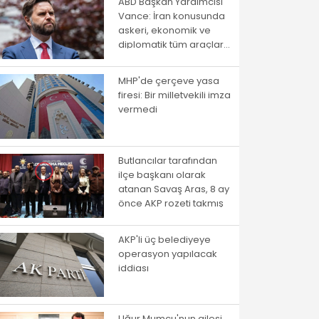
ABD Başkan Yardımcısı
Vance: İran konusunda
askeri, ekonomik ve
diplomatik tüm araçlar
kullanılacak
MHP'de çerçeve yasa
firesi: Bir milletvekili imza
vermedi
Butlancılar tarafından
ilçe başkanı olarak
atanan Savaş Aras, 8 ay
önce AKP rozeti takmış
AKP'li üç belediyeye
operasyon yapılacak
iddiası
Uğur Mumcu'nun ailesi