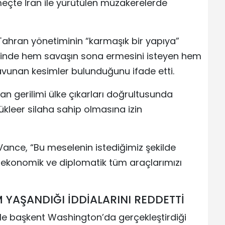
eçte İran ile yürütülen müzakerelerde
ve Tahran yönetiminin “karmaşık bir yapıya”
içinde hem savaşın sona ermesini isteyen hem
avunan kesimler bulunduğunu ifade etti.
an gerilimi ülke çıkarları doğrultusunda
kleer silaha sahip olmasına izin
ance, “Bu meselenin istediğimiz şekilde
 ekonomik ve diplomatik tüm araçlarımızı
 YAŞANDIĞI İDDİALARINI REDDETTİ
le başkent Washington’da gerçekleştirdiği