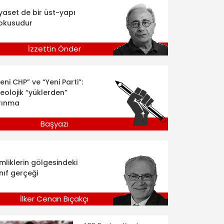
iyaset de bir üst-yapı
okusudur
İzzettin Önder
eni CHP” ve “Yeni Parti”:
deolojik “yüklerden”
rınma
Başyazı
imliklerin gölgesindeki
nıf gerçeği
İlker Cenan Bıçakçı