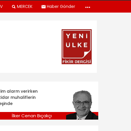
TV
MERCEK
Haber Gönder
klim alarm verirken
tidar muhaliflerin
eşinde
İlker Cenan Bıçakçı