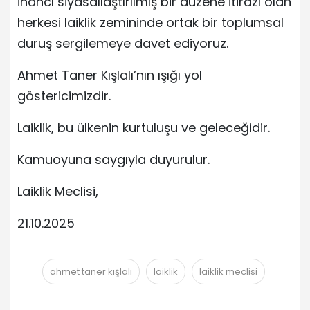
inancı siyasallaştırılmış bir düzene itirazı olan
herkesi laiklik zemininde ortak bir toplumsal
duruş sergilemeye davet ediyoruz.
Ahmet Taner Kışlalı’nın ışığı yol
göstericimizdir.
Laiklik, bu ülkenin kurtuluşu ve geleceğidir.
Kamuoyuna saygıyla duyurulur.
Laiklik Meclisi,
21.10.2025
ahmet taner kışlalı
laiklik
laiklik meclisi