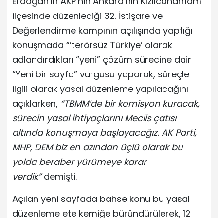
Erdoğan’ın AKP’nin Ankara’nın Kızılcahamam
ilçesinde düzenlediği 32. İstişare ve
Değerlendirme kampının açılışında yaptığı
konuşmada “’terörsüz Türkiye’ olarak
adlandırdıkları “yeni” çözüm sürecine dair
“Yeni bir sayfa” vurgusu yaparak, süreçle
ilgili olarak yasal düzenleme yapılacağını
açıklarken,
“TBMM’de bir komisyon kuracak,
sürecin yasal ihtiyaçlarını Meclis çatısı
altında konuşmaya başlayacağız. AK Parti,
MHP, DEM biz en azından üçlü olarak bu
yolda beraber yürümeye karar
verdik”
demişti.
Açılan yeni sayfada bahse konu bu yasal
düzenleme ete kemiğe büründürülerek, 12