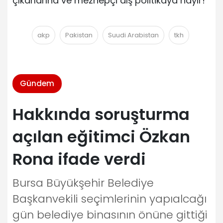
çıkarlarına ve mezhepçi dış politikaya hayır!”
akp
Pakistan
Suudi Arabistan
tkh
Gündem
Hakkında soruşturma
açılan eğitimci Özkan
Rona ifade verdi
Bursa Büyükşehir Belediye
Başkanvekili seçimlerinin yapıalcağı
gün belediye binasının önüne gittiği