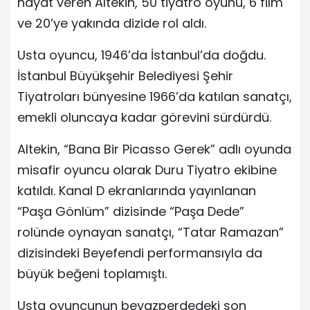
hayat veren Altekin, 50 tiyatro oyunu, 6 film
ve 20’ye yakında dizide rol aldı.
Usta oyuncu, 1946’da İstanbul’da doğdu.
İstanbul Büyükşehir Belediyesi Şehir
Tiyatroları bünyesine 1966’da katılan sanatçı,
emekli oluncaya kadar görevini sürdürdü.
Altekin, “Bana Bir Picasso Gerek” adlı oyunda
misafir oyuncu olarak Duru Tiyatro ekibine
katıldı. Kanal D ekranlarında yayınlanan
“Paşa Gönlüm” dizisinde “Paşa Dede”
rolünde oynayan sanatçı, “Tatar Ramazan”
dizisindeki Beyefendi performansıyla da
büyük beğeni toplamıştı.
Usta oyuncunun beyazperdedeki son