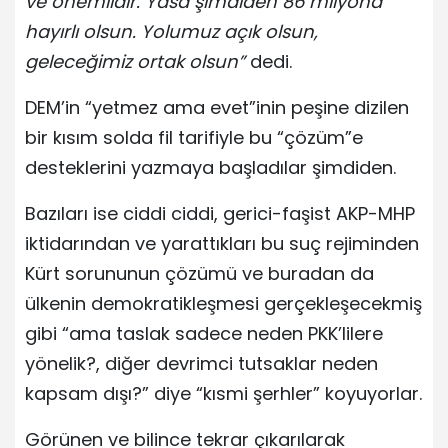
ve önemlidir. Yasa şimdiden 86 milyona
hayırlı olsun. Yolumuz açık olsun,
geleceğimiz ortak olsun”
dedi.
DEM’in “yetmez ama evet”inin peşine dizilen
bir kısım solda fil tarifiyle bu “çözüm”e
desteklerini yazmaya başladılar şimdiden.
Bazıları ise ciddi ciddi, gerici-faşist AKP-MHP
iktidarından ve yarattıkları bu suç rejiminden
Kürt sorununun çözümü ve buradan da
ülkenin demokratikleşmesi gerçekleşecekmiş
gibi “ama taslak sadece neden PKK’lilere
yönelik?, diğer devrimci tutsaklar neden
kapsam dışı?” diye “kısmi şerhler” koyuyorlar.
Görünen ve bilince tekrar çıkarılarak