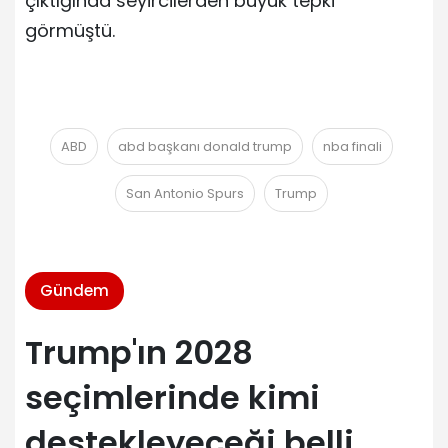
çıktığında seyircilerden büyük tepki
görmüştü.
ABD
abd başkanı donald trump
nba finali
San Antonio Spurs
Trump
Gündem
Trump'ın 2028
seçimlerinde kimi
destekleyeceği belli