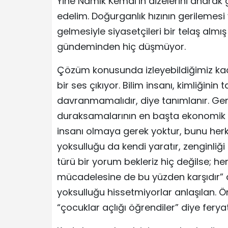
Yine Namık Kemal’in dizelerini anara
edelim. Doğurganlık hızının gerilemesi
gelmesiyle siyasetçileri bir telaş alm
gündeminden hiç düşmüyor.
Çözüm konusunda izleyebildiğimiz kad
bir ses çıkıyor. Bilim insanı, kimliğinin 
davranmamalıdır, diye tanımlanır. Ge
duraksamalarının en başta ekonomik n
insanı olmaya gerek yoktur, bunu herkes
yoksulluğu da kendi yaratır, zenginliği
türü bir yorum bekleriz hiç değilse; he
mücadelesine de bu yüzden karşıdır” 
yoksulluğu hissetmiyorlar anlaşılan. Ö
“çocuklar açlığı öğrendiler” diye fery