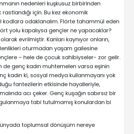
nmanın nedenleri kuşkusuz birbirinden
ık rastlandığı için. Bu kez ekonomik
türel kodlara odaklanalım. Flörte tahammül eden
 Flört yolu kapalıysa gençler ne yapacaklar?
olarak evrilmiştir. Kanları kaynıyor onların,
. Benlikleri oturmadan yaşam gailesine
lere – hele de çocuk sahibiyseler- zor gelir.
n de genç kadın muhtemelen varsa eşinin
O genç kadın ki, sosyal medya kullanmayanı yok
uğu fantezilerin etkisinde hayalleriyle,
malında acı çeker. Genç kuşağın sabırsız bir
orgulanmaya tabi tutulmamış konulardan bi
ş dünyada toplumsal dönüşüm nereye