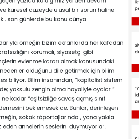
k geçen yazıda kaldığımız yerden devam
ik
p
 ve küresel düzeyde ulusal bir sorun haline
ış ki, son günlerde bu konu dünya
arıyla örneğin bizim ekranlarda her kafadan
S
tarafsızlığını korumalı, siyasetçi gibi
d
nçlerin evlenme kararı almak konusundaki
edenler olduğunu dile getirmek için bilim
 biliyor. Bilim insanından, “kapitalist sistem
 de; yoksulu zengin olma hayaliyle oyalar ”
“Y
İ
r ne kadar “eşitsizliğe savaş açmış sınıf
a
demesini beklemesek de. Bunlar, derinleşen
rneğin, sokak röportajlarında , yana yakıla
at eden annelerin seslerini duymuyorlar.
K