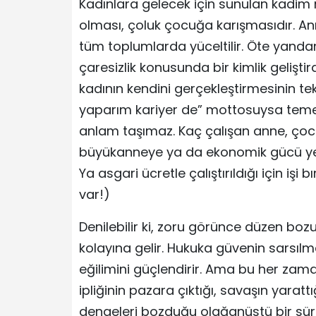
Kadınlara gelecek için sunulan kadim r
olması, çoluk çocuğa karışmasıdır. Annel
tüm toplumlarda yüceltilir. Öte yanda
çaresizlik konusunda bir kimlik geliştird
kadının kendini gerçekleştirmesinin t
yaparım kariyer de” mottosuysa temell
anlam taşımaz. Kaç çalışan anne, çocu
büyükanneye ya da ekonomik gücü yeri
Ya asgari ücretle çalıştırıldığı için iş
var!)
Denilebilir ki, zoru görünce düzen bozu
kolayına gelir. Hukuka güvenin sarsıl
eğilimini güçlendirir. Ama bu her za
ipliğinin pazara çıktığı, savaşın yaratt
dengeleri bozduğu olağanüstü bir süre