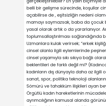
gerçekleştirilebilir? En yalın biçimiy
belli bir gelişme sürecinde, koşullar ci
açabilirse de , eşitsizliğin nedeni o
mamayı saymazsak, baba da çocuk bak
yasal olarak artık o da yararlanıyor.
toplumsallaştırılması sağlandığında b
Uzmanlara kulak verirsek; “erkek kişil
cinsel alanla ilgili eylemlerinde peşinen
cinsel yaşamıyla sıkı sıkıya bağlı ola
beklentileri de farklı değil mi? (Kadın
kadınların dış dünyayla daha az ilgili old
sanat, spor, politika teknoloji alanla
Sömürü ve tahakküm ilişkileri ayan b
Örgütlü kadın hareketlerinin mücadelel
ayrımcılığının kamusal alanda görünür k