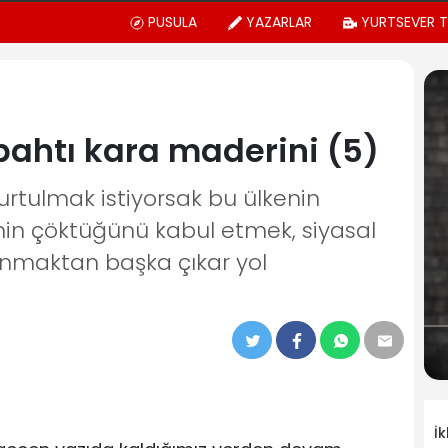
PUSULA
YAZARLAR
YURTSEVER 
bahtı kara maderini (5)
rtulmak istiyorsak bu ülkenin
zmin çöktüğünü kabul etmek, siyasal
anmaktan başka çıkar yol
İ