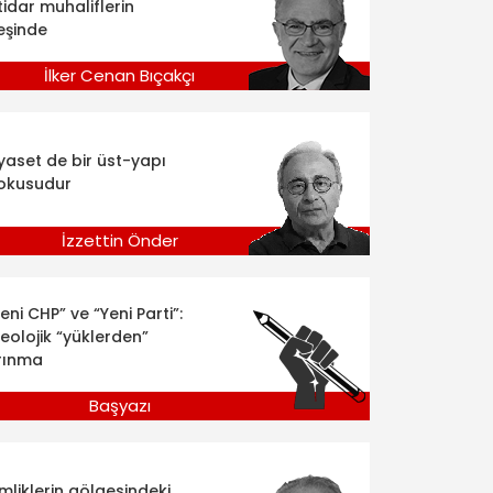
tidar muhaliflerin
eşinde
İlker Cenan Bıçakçı
iyaset de bir üst-yapı
okusudur
İzzettin Önder
eni CHP” ve “Yeni Parti”:
deolojik “yüklerden”
rınma
Başyazı
imliklerin gölgesindeki