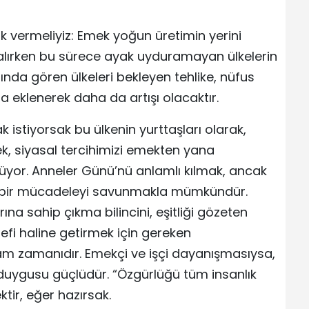
ak vermeliyiz: Emek yoğun üretimin yerini
alırken bu sürece ayak uyduramayan ülkelerin
ında gören ülkeleri bekleyen tehlike, nüfus
ana eklenerek daha da artışı olacaktır.
istiyorsak bu ülkenin yurttaşları olarak,
k, siyasal tercihimizi emekten yana
yor. Anneler Günü’nü anlamlı kılmak, ancak
n bir mücadeleyi savunmakla mümkündür.
rına sahip çıkma bilincini, eşitliği gözeten
i haline getirmek için gereken
am zamanıdır. Emekçi ve işçi dayanışmasıysa,
yet duygusu güçlüdür. “Özgürlüğü tüm insanlık
tir, eğer hazırsak.