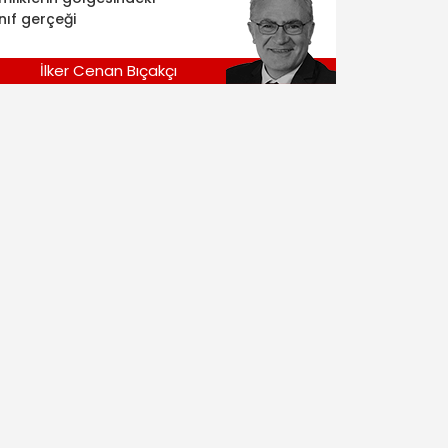
nıf gerçeği
İlker Cenan Bıçakçı