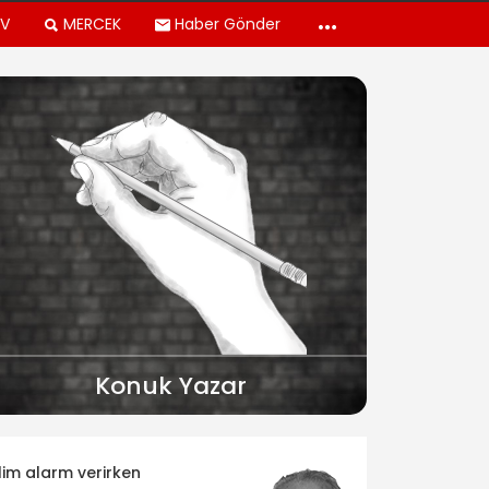
TV
MERCEK
Haber Gönder
Konuk Yazar
klim alarm verirken