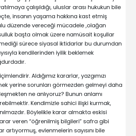
atılmaya çalışıldığı, uluslar arası hukukun bile
eçte, insanın yaşama hakkına kast etmiş
urulu düzende vereceği mücadele ,olağan
sulluk başta olmak üzere namüsait koşullar
ermediği sürece siyasal iktidarlar bu durumdan
yısıyla kendilerinden iyilik beklemek
ğdurdadır.
içimlendirir. Aldığımız kararlar, yazgımızı
leşmek yerine sorunları görmezden gelmeyi daha
üzleşmekten ne anlıyoruz? Bunun anlamı
ebilmektir. Kendimizle sahici ilişki kurmak,
lmazdır. Böylelikle karar almakta eskisi
rar veren “öğrenilmiş bilgileri” safra gibi
r artıyormuş, evlenmelerin sayısını bile