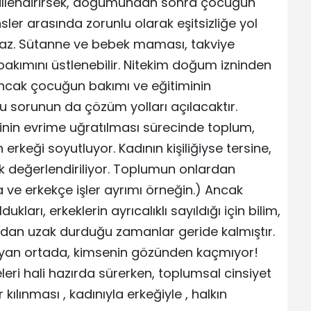
le dillendirirsek, doğumundan sonra çocuğun
nsler arasında zorunlu olarak eşitsizliğe yol
lamaz. Sütanne ve bebek maması, takviye
ımını üstlenebilir. Nitekim doğum izninden
 Ancak çocuğun bakımı ve eğitiminin
u sorunun da çözüm yolları açılacaktır.
iğinin evrime uğratılması sürecinde toplum,
 erkeği soyutluyor. Kadının kişiliğiyse tersine,
rak değerlendiriliyor. Toplumun onlardan
ca ve erkekçe işler ayrımı örneğin.) Ancak
ukları, erkeklerin ayrıcalıklı sayıldığı için bilim,
rından uzak durduğu zamanlar geride kalmıştır.
eyan ortada, kimsenin gözünden kaçmıyor!
eri hali hazırda sürerken, toplumsal cinsiyet
ılınması , kadınıyla erkeğiyle , halkın