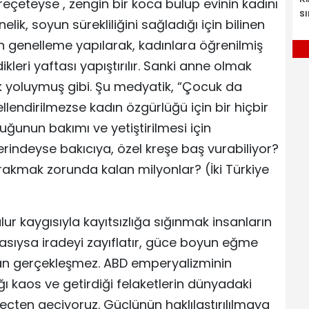
eçeteyse , zengin bir koca bulup evinin kadını
sı
ik, soyun sürekliliğini sağladığı için bilinen
n genelleme yapılarak, kadınlara öğrenilmiş
ikleri yaftası yapıştırılır. Sanki anne olmak
ek yoluymuş gibi. Şu medyatik, “Çocuk da
endirilmezse kadın özgürlüğü için bir hiçbir
ğunun bakımı ve yetiştirilmesi için
ndeyse bakıcıya, özel kreşe baş vurabiliyor?
i bırakmak zorunda kalan milyonlar? (İki Türkiye
lur kaygısıyla kayıtsızlığa sığınmak insanların
masıysa iradeyi zayıflatır, güce boyun eğme
man gerçekleşmez. ABD emperyalizminin
ığı kaos ve getirdiği felaketlerin dünyadaki
çten geçiyoruz. Güçlünün haklılaştırılılmaya