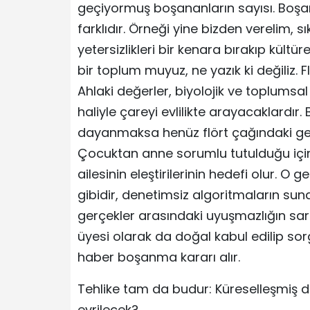
geçiyormuş boşananların sayısı. Boşa
farklıdır. Örneği yine bizden verelim, s
yetersizlikleri bir kenara bırakıp kül
bir toplum muyuz, ne yazık ki değiliz.
Ahlaki değerler, biyolojik ve toplumsal 
haliyle çareyi evlilikte arayacaklardır
dayanmaksa henüz flört çağındaki genç
Çocuktan anne sorumlu tutulduğu içi
ailesinin eleştirilerinin hedefi olur. 
gibidir, denetimsiz algoritmaların sund
gerçekler arasındaki uyuşmazlığın sar
üyesi olarak da doğal kabul edilip s
haber boşanma kararı alır.
Tehlike tam da budur: Küreselleşmi
evrilecek?