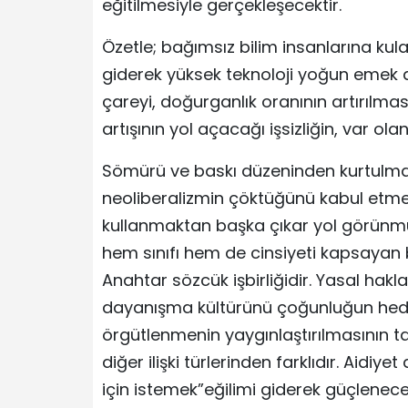
eğitilmesiyle gerçekleşecektir.
Özetle; bağımsız bilim insanlarına kul
giderek yüksek teknoloji yoğun emek 
çareyi, doğurganlık oranının artırılmas
artışının yol açacağı işsizliğin, var ol
Sömürü ve baskı düzeninden kurtulmak 
neoliberalizmin çöktüğünü kabul etme
kullanmaktan başka çıkar yol görünmü
hem sınıfı hem de cinsiyeti kapsaya
Anahtar sözcük işbirliğidir. Yasal hakla
dayanışma kültürünü çoğunluğun hedef
örgütlenmenin yaygınlaştırılmasının t
diğer ilişki türlerinden farklıdır. Aidi
için istemek”eğilimi giderek güçlenecek