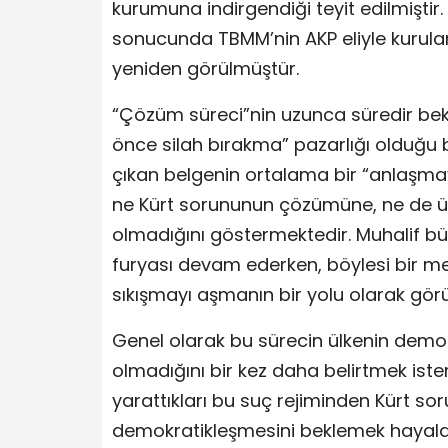
kurumuna indirgendiği teyit edilmiştir
sonucunda TBMM’nin AKP eliyle kurulan
yeniden görülmüştür.
“Çözüm süreci”nin uzunca süredir bek
önce silah bırakma” pazarlığı olduğu b
çıkan belgenin ortalama bir “anlaşmay
ne Kürt sorununun çözümüne, ne de ül
olmadığını göstermektedir. Muhalif bü
furyası devam ederken, böylesi bir me
sıkışmayı aşmanın bir yolu olarak gör
Genel olarak bu sürecin ülkenin demok
olmadığını bir kez daha belirtmek iste
yarattıkları bu suç rejiminden Kürt 
demokratikleşmesini beklemek hayald