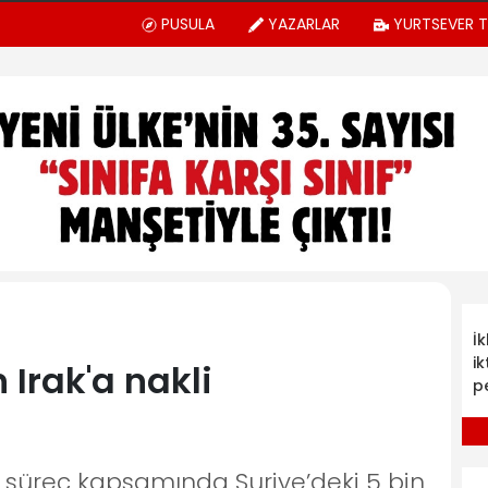
PUSULA
YAZARLAR
YURTSEVER 
İ
ik
n Irak'a nakli
p
süreç kapsamında Suriye’deki 5 bin