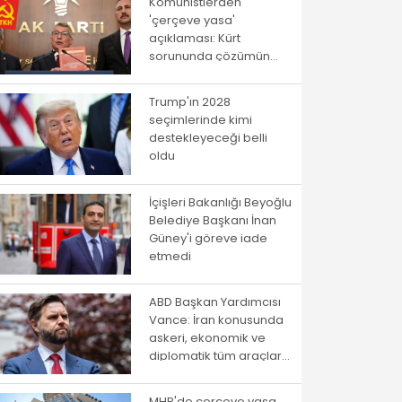
Komünistlerden
'çerçeve yasa'
açıklaması: Kürt
sorununda çözümün
yolu istibdat rejiminden
geçmiyor!
Trump'ın 2028
seçimlerinde kimi
destekleyeceği belli
oldu
İçişleri Bakanlığı Beyoğlu
Belediye Başkanı İnan
Güney'i göreve iade
etmedi
ABD Başkan Yardımcısı
Vance: İran konusunda
askeri, ekonomik ve
diplomatik tüm araçlar
kullanılacak
MHP'de çerçeve yasa