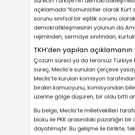
Sürecin Türkiye’nin demokratikleşmesiy
açıklamada “Komünistler olarak Kür
sorunu sınıfsal bir eşitlik sorunu ola
demokratikleşmesinin yolunun da Ame
rejiminden, sermaye sınıfından, kurtul
TKH’den yapılan açıklamanın 
Çözüm süreci ya da terörsüz Türkiye
süreç, Meclis’e sunulan çerçeve yasayl
Meclis’te kurulan komisyon tarafında
bırakın kamuoyunu, komisyondan bile 
üzerine gölge düşüren, bir oldu bitti 
Bu belge, Meclis’te milletvekilleri tar
bloku ile PKK arasındaki pazarlığın bir
dayatılmıştır. Bu gelişme ile birlikte,