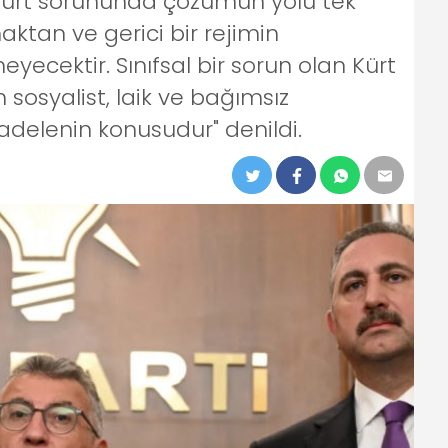
Kürt sorununda çözümün yolu tek
tan ve gerici bir rejimin
cektir. Sınıfsal bir sorun olan Kürt
osyalist, laik ve bağımsız
adelenin konusudur" denildi.