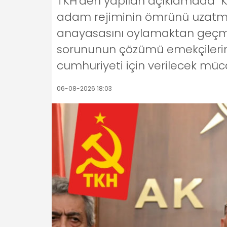
TKH'den yapılan açıklamada "
adam rejiminin ömrünü uzatmak
anayasasını oylamaktan geçmeye
sorununun çözümü emekçilerin s
cumhuriyeti için verilecek müc
06-08-2026 18:03