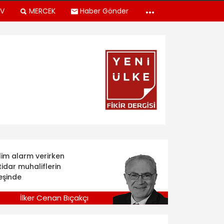
TV
MERCEK
Haber Gönder
klim alarm verirken
tidar muhaliflerin
eşinde
İlker Cenan Bıçakçı