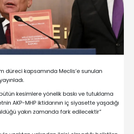
üm düreci kapsamında Meclis’e sunulan
yayınladı.
bütün kesimlere yönelik baskı ve tutuklama
tnin AKP-MHP iktidarının iç siyasette yaşadığı
üldüğü yakın zamanda fark edilecektir”