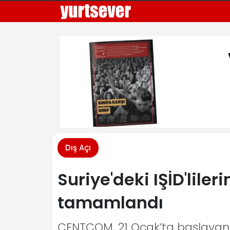
Dış Açı
Suriye'deki IŞİD'lileri
tamamlandı
CENTCOM, 21 Ocak’ta başlayan 