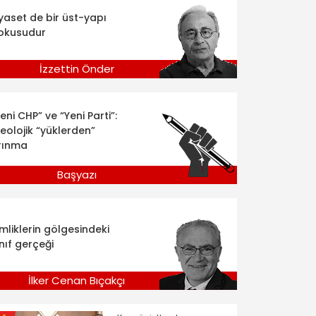
iyaset de bir üst-yapı
okusudur
İzzettin Önder
eni CHP” ve “Yeni Parti”:
deolojik “yüklerden”
rınma
Başyazı
imliklerin gölgesindeki
nıf gerçeği
İlker Cenan Bıçakçı