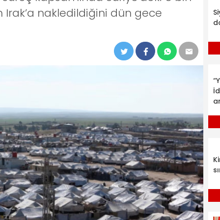
Irak’a nakledildiğini dün gece
S
d
“Y
İ
a
K
sı