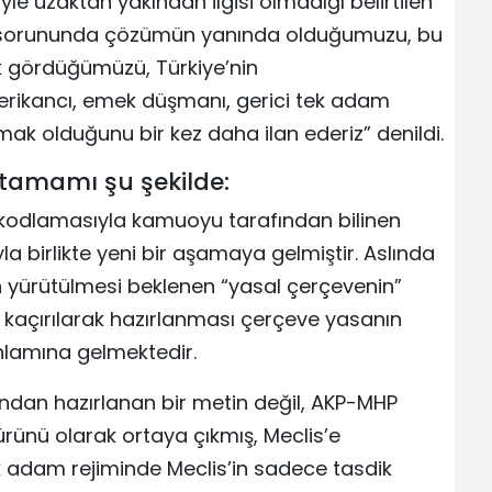
le uzaktan yakından ilgisi olmadığı belirtilen
t sorununda çözümün yanında olduğumuzu, bu
rak gördüğümüzü, Türkiye’nin
rikancı, emek düşmanı, gerici tek adam
mak olduğunu bir kez daha ilan ederiz” denildi.
tamamı şu şekilde:
 kodlamasıyla kamuoyu tarafından bilinen
a birlikte yeni bir aşamaya gelmiştir. Aslında
n yürütülmesi beklenen “yasal çerçevenin”
kaçırılarak hazırlanması çerçeve yasanın
anlamına gelmektedir.
afından hazırlanan bir metin değil, AKP-MHP
 ürünü olarak ortaya çıkmış, Meclis’e
 tek adam rejiminde Meclis’in sadece tasdik