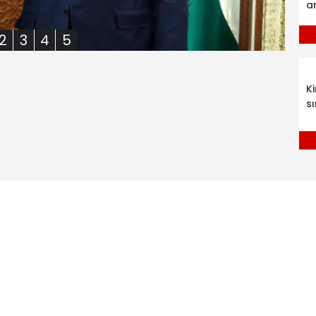
a
2
3
4
5
K
sı