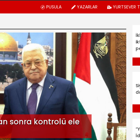
PUSULA
YAZARLAR
YURTSEVER 
İ
ik
p
S
d
an sonra kontrolü ele
“Y
İ