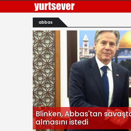
abbas
Blinken, Abbas'tan savaşt
almasını istedi