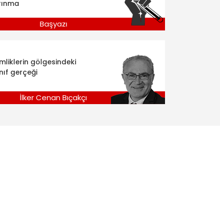
rınma
Başyazı
imliklerin gölgesindeki
nıf gerçeği
İlker Cenan Bıçakçı