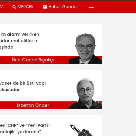
TV
MERCEK
Haber Gönder
klim alarm verirken
tidar muhaliflerin
eşinde
İlker Cenan Bıçakçı
iyaset de bir üst-yapı
okusudur
İzzettin Önder
eni CHP” ve “Yeni Parti”:
deolojik “yüklerden”