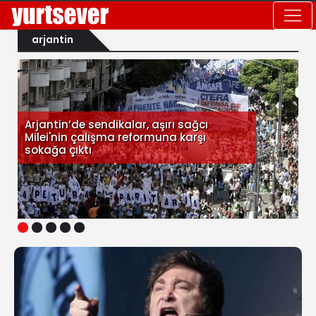
arjantin
Arjantin’de sendikalar, aşırı sağcı
Milei'nin çalışma reformuna karşı
sokağa çıktı
1
2
3
4
5