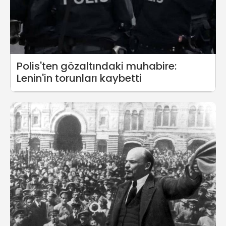
Polis'ten gözaltındaki muhabire:
Lenin'in torunları kaybetti