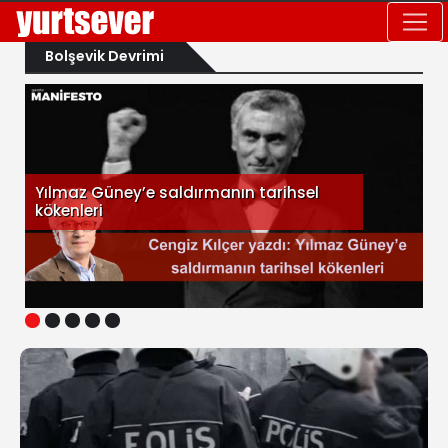
Bolşevik Devrimi
Yılmaz Güney’e saldırmanın tarihsel
kökenleri
1
2
3
4
5