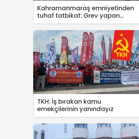
Kahramanmaraş emniyetinden
tuhaf tatbikat: Grev yapan
işçilere nasıl müdahale edilir!
TKH: İş bırakan kamu
emekçilerinin yanındayız