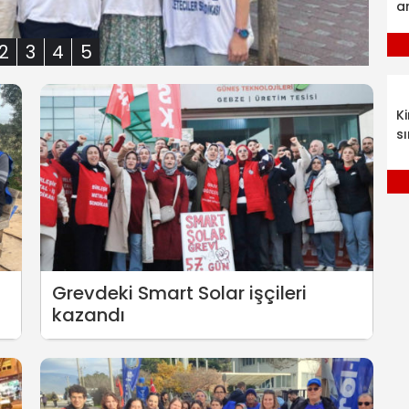
a
2
3
4
5
K
sı
Grevdeki Smart Solar işçileri
kazandı