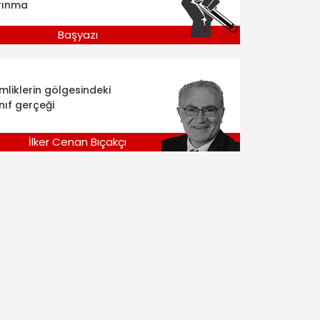
rınma
Başyazı
imliklerin gölgesindeki
nıf gerçeği
İlker Cenan Bıçakçı