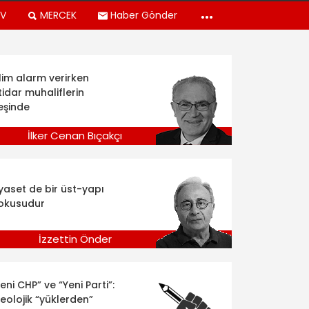
TV
MERCEK
Haber Gönder
klim alarm verirken
tidar muhaliflerin
eşinde
İlker Cenan Bıçakçı
iyaset de bir üst-yapı
okusudur
İzzettin Önder
eni CHP” ve “Yeni Parti”:
deolojik “yüklerden”