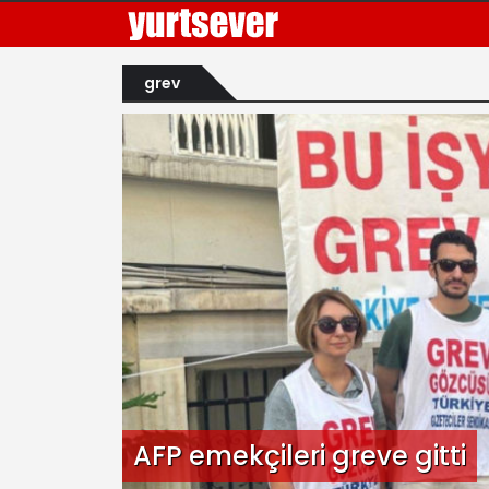
grev
AFP emekçileri greve gitti