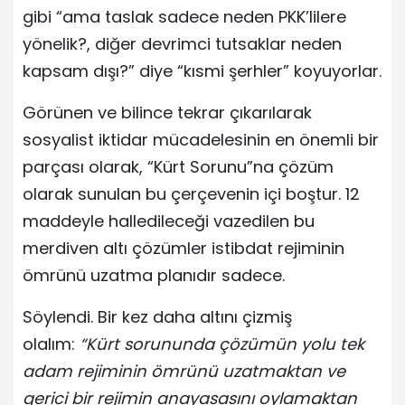
gibi “ama taslak sadece neden PKK’lilere
yönelik?, diğer devrimci tutsaklar neden
kapsam dışı?” diye “kısmi şerhler” koyuyorlar.
Görünen ve bilince tekrar çıkarılarak
sosyalist iktidar mücadelesinin en önemli bir
parçası olarak, “Kürt Sorunu”na çözüm
olarak sunulan bu çerçevenin içi boştur. 12
maddeyle halledileceği vazedilen bu
merdiven altı çözümler istibdat rejiminin
ömrünü uzatma planıdır sadece.
Söylendi. Bir kez daha altını çizmiş
olalım:
“Kürt sorununda çözümün yolu tek
adam rejiminin ömrünü uzatmaktan ve
gerici bir rejimin anayasasını oylamaktan