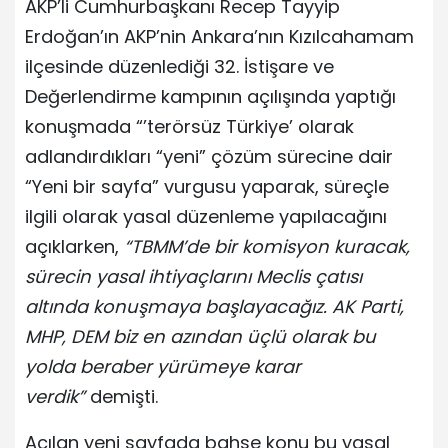
AKP’li Cumhurbaşkanı Recep Tayyip
Erdoğan’ın AKP’nin Ankara’nın Kızılcahamam
ilçesinde düzenlediği 32. İstişare ve
Değerlendirme kampının açılışında yaptığı
konuşmada “’terörsüz Türkiye’ olarak
adlandırdıkları “yeni” çözüm sürecine dair
“Yeni bir sayfa” vurgusu yaparak, süreçle
ilgili olarak yasal düzenleme yapılacağını
açıklarken,
“TBMM’de bir komisyon kuracak,
sürecin yasal ihtiyaçlarını Meclis çatısı
altında konuşmaya başlayacağız. AK Parti,
MHP, DEM biz en azından üçlü olarak bu
yolda beraber yürümeye karar
verdik”
demişti.
Açılan yeni sayfada bahse konu bu yasal