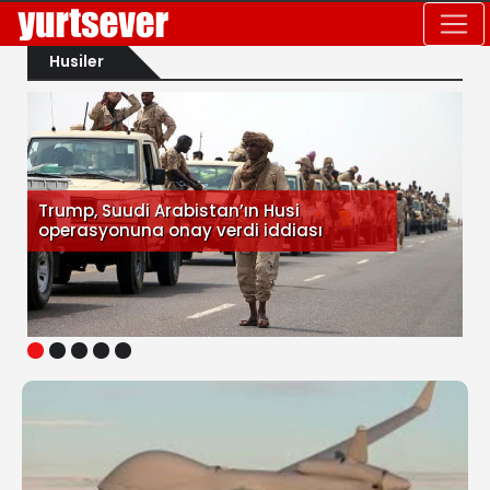
Husiler
Trump, Suudi Arabistan’ın Husi
operasyonuna onay verdi iddiası
1
2
3
4
5