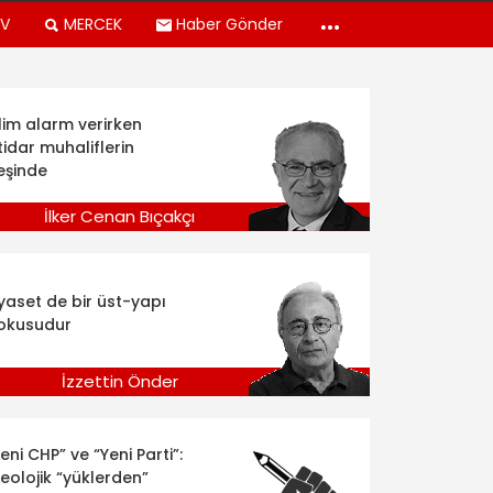
TV
MERCEK
Haber Gönder
klim alarm verirken
tidar muhaliflerin
eşinde
İlker Cenan Bıçakçı
iyaset de bir üst-yapı
okusudur
İzzettin Önder
eni CHP” ve “Yeni Parti”:
deolojik “yüklerden”