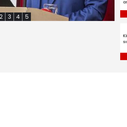
a
2
3
4
5
K
sı