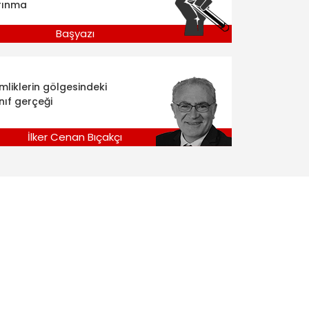
rınma
Başyazı
imliklerin gölgesindeki
nıf gerçeği
İlker Cenan Bıçakçı