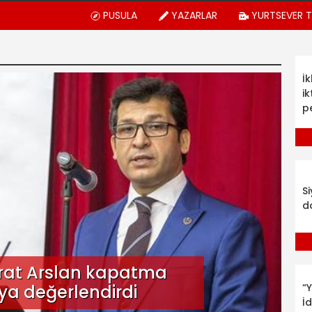
PUSULA
YAZARLAR
YURTSEVER 
İ
ik
p
S
d
rat Arslan kapatma
ya değerlendirdi
“Y
İ