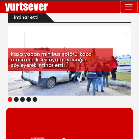
intihar etti
Kaza yapan minibüs şoförü, kaza
masrafını karşılayamayacağını
söyleyerek intihar etti!
1
2
3
4
5