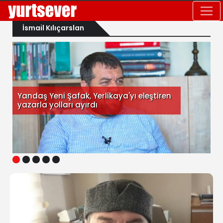
İsmail Kılıçarslan
Yandaş Yeni Şafak, Yerlikaya'yı eleştiren
yazarla yolları ayırdı
1
2
3
4
5