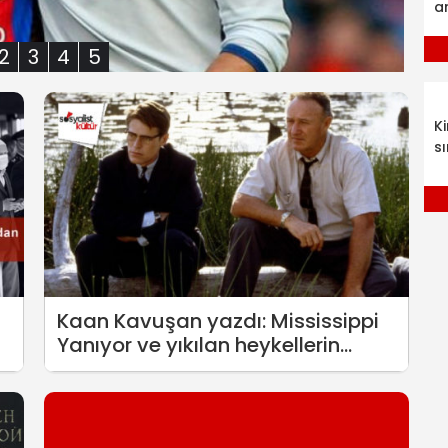
a
2
3
4
5
K
sı
Kaan Kavuşan yazdı: Mississippi
Yanıyor ve yıkılan heykellerin
bağlamı