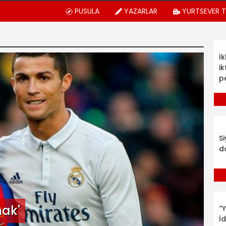
PUSULA
YAZARLAR
YURTSEVER 
İ
ik
p
S
d
mak'
“Y
İ