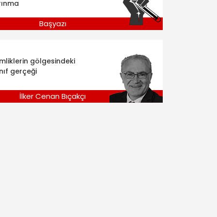
rınma
Başyazı
imliklerin gölgesindeki
nıf gerçeği
İlker Cenan Bıçakçı