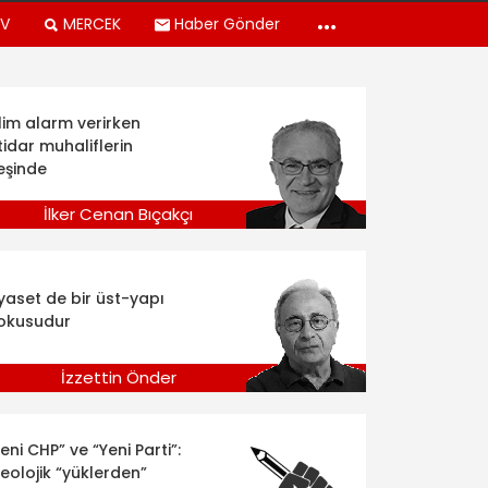
TV
MERCEK
Haber Gönder
klim alarm verirken
tidar muhaliflerin
eşinde
İlker Cenan Bıçakçı
iyaset de bir üst-yapı
okusudur
İzzettin Önder
eni CHP” ve “Yeni Parti”:
deolojik “yüklerden”