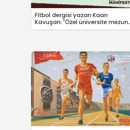
Fitbol dergisi yazarı Kaan
Kavuşan: "Özel üniversite mezun
o maaşa çalışır mı hiç?"