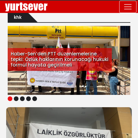
khk
Haber-Sen’den PTT düzenlemelerine
tepki: Özlük haklarının korunacağı hukuki
formül hayata geçirilmeli
1
2
3
4
5