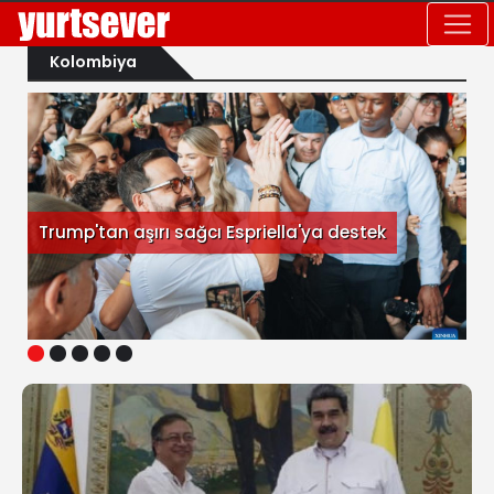
Kolombiya
Trump'tan aşırı sağcı Espriella'ya destek
1
2
3
4
5