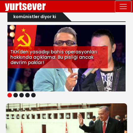
komünistler diyor ki
TKH'den yasadışı bahis operasyonları
hakkında açıklama: Bu pisliği ancak
devrim paklar!
1
2
3
4
5