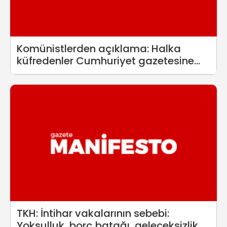
Komünistlerden açıklama: Halka
küfredenler Cumhuriyet gazetesine
itibar davası açamaz!
TKH: İntihar vakalarının sebebi:
Yoksulluk, borç batağı, geleceksizlik...