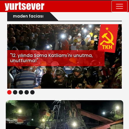
maden faciası
"12. yılında Soma Katliamı'nı unutma,
unutturma!"
1
2
3
4
5