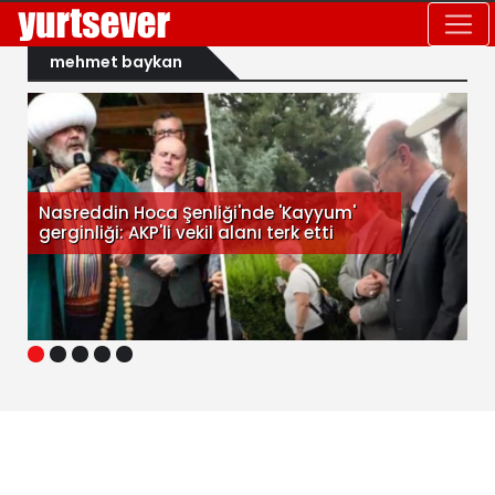
mehmet baykan
Nasreddin Hoca Şenliği'nde 'Kayyum'
gerginliği: AKP'li vekil alanı terk etti
1
2
3
4
5