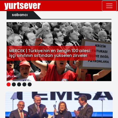
sabancı
MERCEK | Türkiye'nin en zengin 100 ailesi:
İşçi sınıfının sırtından yükselen zirveler
1
2
3
4
5